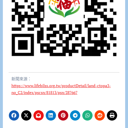
新聞來源：
https://www.lifebilss.org.tw/productDetail/land-ctopa3-
no_C2/index/pscsn/81813/psn/287667