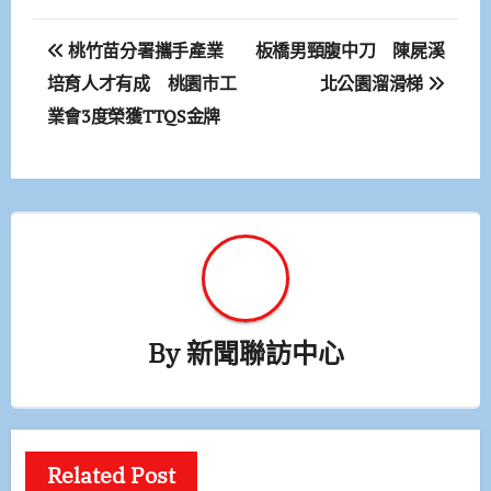
文
桃竹苗分署攜手產業
板橋男頸腹中刀 陳屍溪
章
培育人才有成 桃園市工
北公園溜滑梯
業會3度榮獲TTQS金牌
導
覽
By
新聞聯訪中心
Related Post