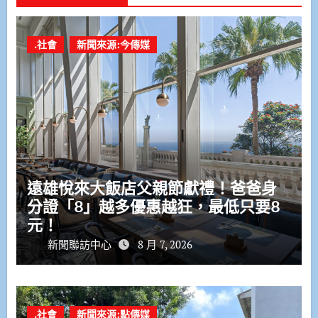
.社會
新聞來源:今傳媒
遠雄悅來大飯店父親節獻禮！爸爸身
分證「8」越多優惠越狂，最低只要8
元！
新聞聯訪中心
8 月 7, 2026
.社會
新聞來源:點傳媒