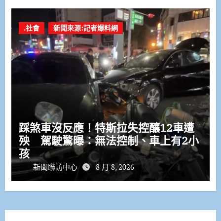
.社會
新聞來源:記者爆料網
踩煞車沒反應！特斯拉失控釀12車遭
殃 駕駛驚曝：無法控制、車上有2小
孩
新聞聯訪中心
8 月 8, 2026