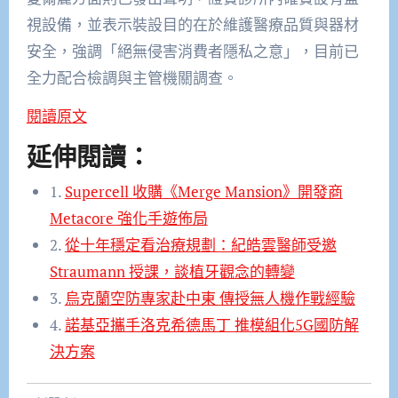
視設備，並表示裝設目的在於維護醫療品質與器材
安全，強調「絕無侵害消費者隱私之意」，目前已
全力配合檢調與主管機關調查。
閱讀原文
延伸閱讀：
1.
Supercell 收購《Merge Mansion》開發商
Metacore 強化手遊佈局
2.
從十年穩定看治療規劃：紀皓雲醫師受邀
Straumann 授課，談植牙觀念的轉變
3.
烏克蘭空防專家赴中東 傳授無人機作戰經驗
4.
諾基亞攜手洛克希德馬丁 推模組化5G國防解
決方案