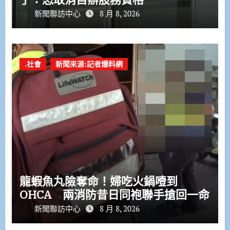
新聞聯訪中心
8 月 8, 2026
.社會
新聞來源:記者爆料網
龍蝦魚丸險奪命！婦吃火鍋噎到
OHCA 兩消防昔日同袍聯手搶回一命
新聞聯訪中心
8 月 8, 2026