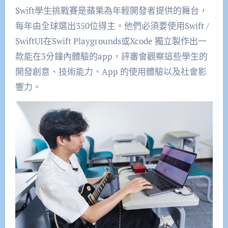
Swift
學生挑戰賽是蘋果為年輕開發者提供的舞台，
每年由全球選出
350
位得主
。他們必須要使用
Swift /
SwiftUI
在
Swift Playgrounds
或
Xcode
獨立
製作出一
款能在
3
分鐘內體驗的
app
，
評審會觀察這些學生的
開發創意、技術能力、App 的使用體驗以及社會影
響力。