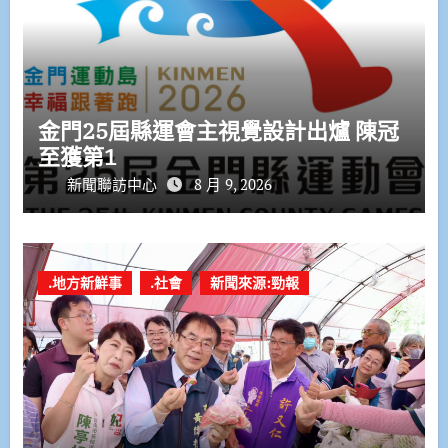
金門25屆縣運會主視覺設計出爐 陳冠
至獲第1
新聞聯訪中心
8 月 9, 2026
.地方新鮮事
.社會
新聞來源:勁報