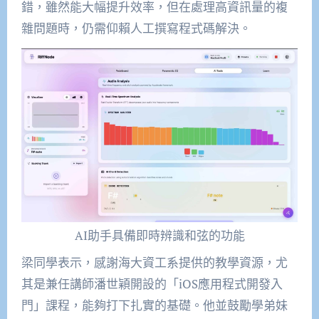
錯，
雖然
能
大幅
提升效率
，
但在處理高資訊量的複
雜問題時，仍需仰賴
人工
撰寫程式碼解決。
AI助手具備即時辨識和弦的功能
梁
同學表示，
感謝海大資工系提供的教學資源，尤
其是兼任講師潘世穎開設的「
iOS
應用程式開發入
門」課程，
能夠打下
扎實的基礎。他
並
鼓勵學弟妹