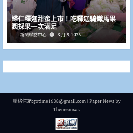
歸仁釋迦甜蜜上市！吃釋迦騎鐵馬果
園採果一次滿足
新聞聯訪中心
8 月 9, 2026
聯絡信箱:gotime1688@gmail.com
|
Paper News
by
Themeansar
.