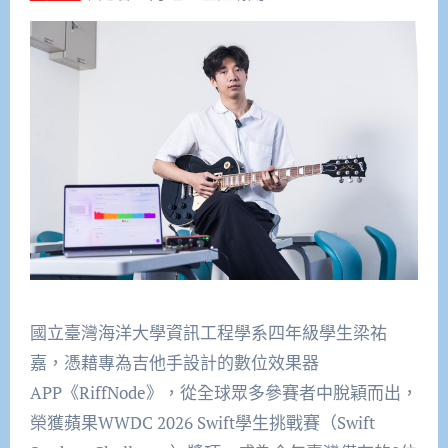
國立臺灣海洋大學資訊工程學系四年級學生梁
祐
嘉，憑藉專為吉他手設計的數位效果器
APP
《
RiffNode
》，從全球眾多參賽者中脫穎而出，
榮獲蘋果
WWDC 2026 Swift
學生挑戰賽（
Swift