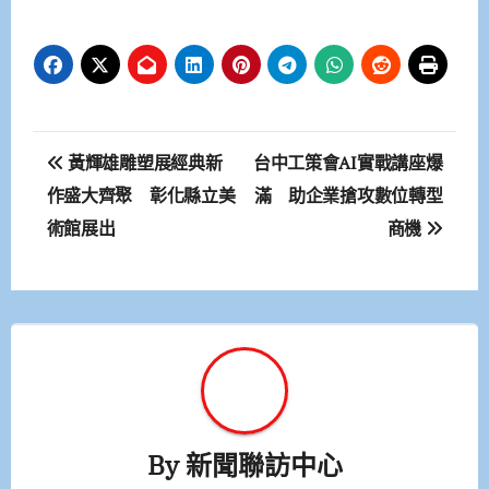
文
黃輝雄雕塑展經典新
台中工策會AI實戰講座爆
章
作盛大齊聚 彰化縣立美
滿 助企業搶攻數位轉型
術館展出
商機
導
覽
By
新聞聯訪中心