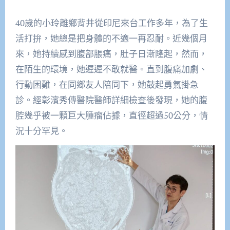
40歲的小玲離鄉背井從印尼來台工作多年，為了生
活打拚，她總是把身體的不適一再忍耐。近幾個月
來，她持續感到腹部脹痛，肚子日漸隆起，然而，
在陌生的環境，她遲遲不敢就醫。直到腹痛加劇、
行動困難，在同鄉友人陪同下，她鼓起勇氣掛急
診。經彰濱秀傳醫院醫師詳細檢查後發現，她的腹
腔幾乎被一顆巨大腫瘤佔據，直徑超過50公分，情
況十分罕見。