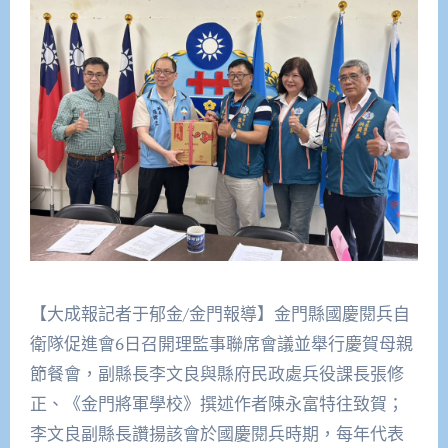
【大成報記者于郁金/金門報導】金門縣國慶閱兵自
衛隊促進會6日召開理監事聯席會議並舉行慶賀母親
節餐會，副縣長李文良與縣府民政處兵役課長張修
正、《金門將軍學校》撰述作者陳永富特往致賀；
李文良副縣長讚揚該會於國慶閱兵時期，每年代表