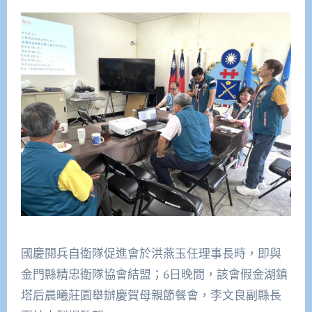
國慶閱兵自衛隊促進會於洪燕玉任理事長時，即與
金門縣精忠衛隊協會結盟；6日晚間，該會假金湖鎮
塔后晨曦莊園舉辦慶賀母親節餐會，李文良副縣長