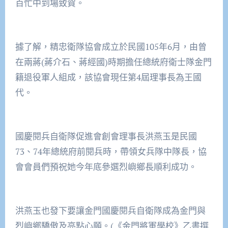
百忙中到場致賀。
據了解，精忠衛隊協會成立於民國105年6月，由曾
在兩蔣(蔣介石、蔣經國)時期擔任總統府衛士隊金門
籍退役軍人組成，該協會現任第4屆理事長為王國
代。
國慶閱兵自衛隊促進會創會理事長洪燕玉是民國
73、74年總統府前閱兵時，帶領女兵隊中隊長，協
會會員們預祝她今年底參選烈嶼鄉長順利成功。
洪燕玉也發下要讓金門國慶閱兵自衛隊成為金門與
烈嶼鄉驕傲及亮點心願。(《金門將軍學校》乙書撰