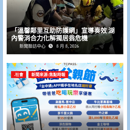
「溫馨鄰里互助防護網」宣導奏效 湖
內警消合力化解獨居翁危機
新聞聯訪中心
8 月 8, 2026
.社會
新聞來源:焦點時報