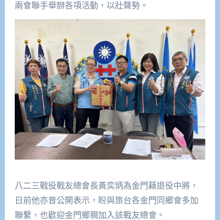
兩會聯手舉辦各項活動，以壯聲勢。
八二三戰役戰友總會長黃奕炳為金門籍退役中將，
日前他亦曾公開表示，盼與旅台各金門同鄉會多加
聯繫，也歡迎金門鄉親加入該戰友總會。