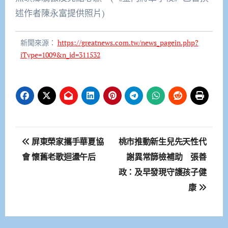
述作者陳永富提供照片)
新聞來源：
https://greatnews.com.tw/news_pagein.php?
iType=1009&n_id=311532
文
屏東榮家攜手華夏協
桃市推動新生兒先天性代
章
會 懷舊老歌迴盪午后
謝異常篩檢補助 張善
政：及早發現守護孩子健
導
康
覽