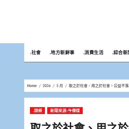
Skip
to
content
.社會
.地方新鮮事
.消費生活
.綜合新
Home
2026
5 月
取之於社會、用之於社會，公益不落
.頭條
新聞來源:今傳媒
取之於社會、用之於