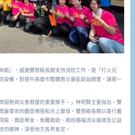
無窮」，感謝雙慈殿長期支持消防工作，是「打火兄
防設備，對提升高雄市整體救災量能助益頗豐，讓第一
懷弱勢與災害救援的重要推手。」林明賢主委指出，雙
眾最尊崇的觀音佛祖和天上聖母。雙慈殿長期以善行義
保險、獎助學金、急難救助、南巡賜福消災遶境及公益
世的精神，深受地方各界肯定。