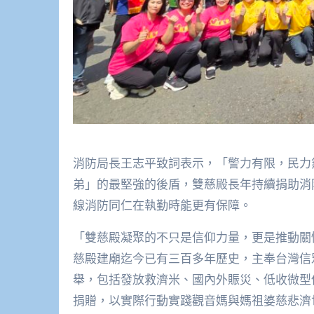
消防局長王志平致詞表示，「警力有限，民力
弟」的最堅強的後盾，雙慈殿長年持續捐助消
線消防同仁在執勤時能更有保障。
「雙慈殿凝聚的不只是信仰力量，更是推動關
慈殿建廟迄今已有三百多年歷史，主奉台灣信
舉，包括發放救濟米、國內外賑災、低收微型
捐贈，以實際行動實踐觀音媽與媽祖婆慈悲濟