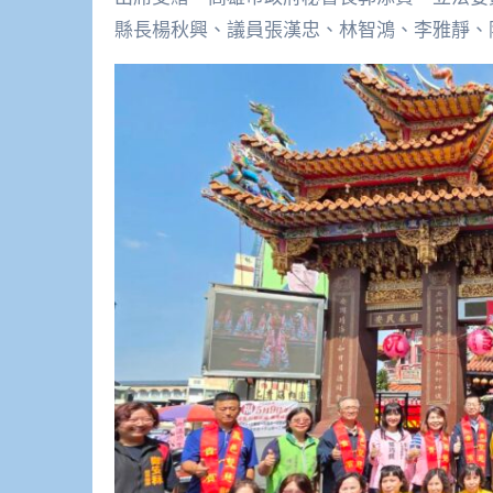
縣長楊秋興、議員張漢忠、林智鴻、李雅靜、