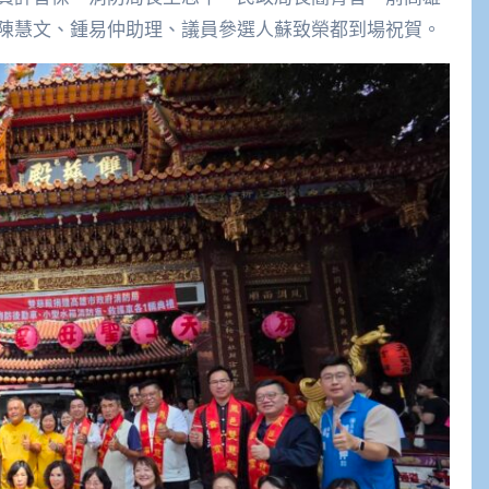
陳慧文、鍾易仲助理、議員參選人蘇致榮都到場祝賀。