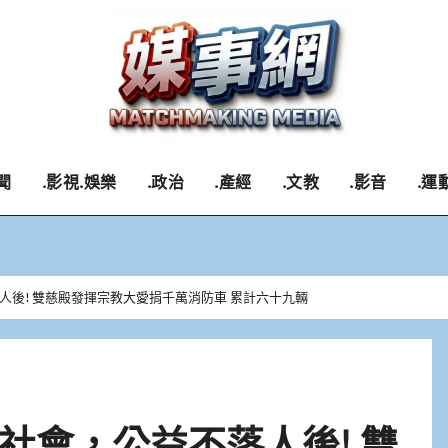
聞
.影視.娛樂
.政治
.產經
.文教
.影音
.運
人後! 雙慈殿發揮宗教大愛捐千萬消防車 累計六十九輛
社會，公益不落人後! 雙