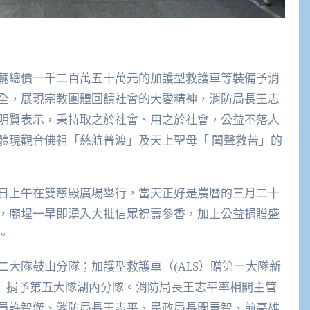
輛總價一千二百萬五十萬元的加護型救護車等裝備予消
全，展現宗教團體回饋社會的大愛精神，消防局長王志
明賢表示，秉持取之於社會、用之於社會，公益不落人
體現觀音佛祖「慈航普渡」及天上聖母「 聞聲救苦」的
日上午在雙慈殿廣場舉行，當天正好是農曆的三月二十
，廟埕一早即湧入大批信眾祝壽參香，加上公益捐贈盛
。
大隊鼓山分隊；加護型救護車（(ALS）贈第一大隊新
V）捐予第五大隊湖內分隊。消防局長王志平率相關主管
員許智傑、消防局長王志平、民政局長閻青智、前高雄