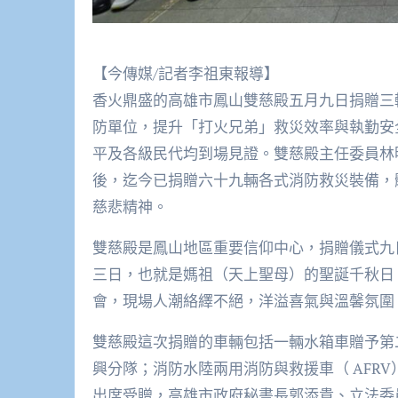
【今傳媒/記者李祖東報導】
香火鼎盛的高雄市鳳山雙慈殿五月九日捐贈三
防單位，提升「打火兄弟」救災效率與執勤安
平及各級民代均到場見證。雙慈殿主任委員林
後，迄今已捐贈六十九輛各式消防救災裝備，
慈悲精神。
雙慈殿是鳳山地區重要信仰中心，捐贈儀式九
三日，也就是媽祖（天上聖母）的聖誕千秋日
會，現場人潮絡繹不絕，洋溢喜氣與溫馨氛圍
雙慈殿這次捐贈的車輛包括一輛水箱車贈予第二
興分隊；消防水陸兩用消防與救援車（ AFR
出席受贈，高雄市政府秘書長郭添貴、立法委