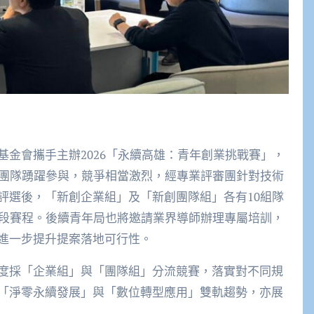
金會攜手主辦2026「永續高雄：青年創業挑戰賽」，
年團隊踴躍參與，競爭相當激烈，經專業評審團針對技術
評選後，「新創企業組」及「新創團隊組」各有10組隊
階段賽程。後續青年局也將邀請業界導師辦理專屬培訓，
進一步提升提案落地可行性。
度採「企業組」與「團隊組」分流競賽，落實對不同規
「淨零永續發展」與「數位轉型應用」雙軌趨勢，亦展