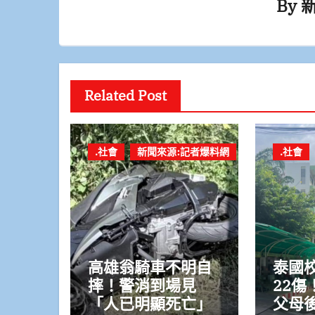
By
Related Post
.社會
新聞來源:記者爆料網
.社會
高雄翁騎車不明自
泰國
摔！警消到場見
22傷
「人已明顯死亡」
父母