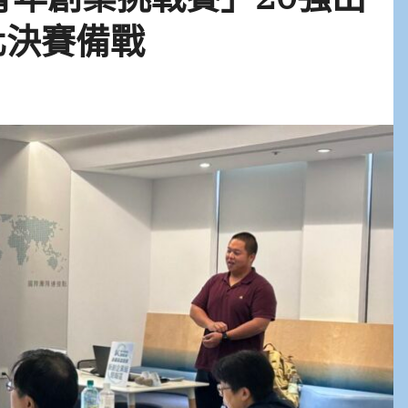
化決賽備戰