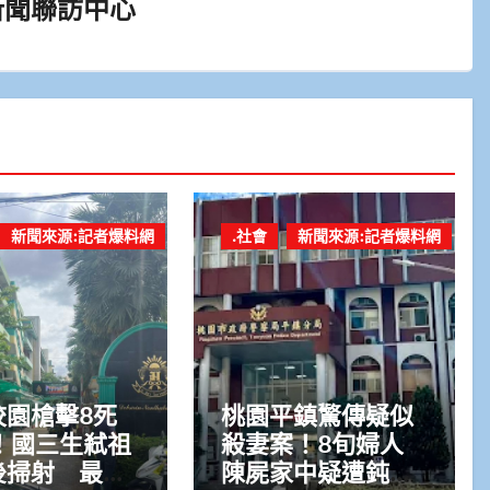
新聞聯訪中心
新聞來源:記者爆料網
.社會
新聞來源:記者爆料網
校園槍擊8死
桃園平鎮驚傳疑似
！國三生弒祖
殺妻案！8旬婦人
後掃射 最後
陳屍家中疑遭鈍器