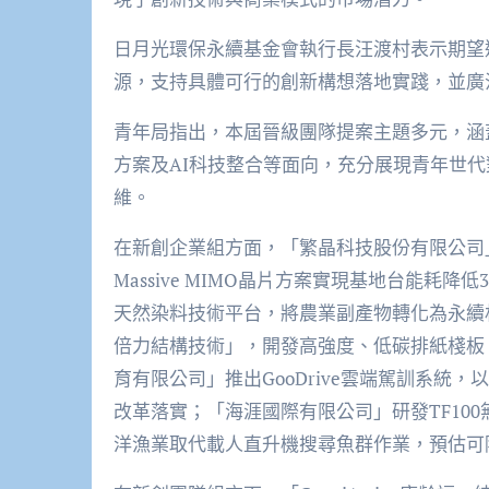
日月光環保永續基金會執行長汪渡村表示期望
源，支持具體可行的創新構想落地實踐，並廣
青年局指出，本屆晉級團隊提案主題多元，涵
方案及AI科技整合等面向，充分展現青年世
維。
在新創企業組方面，「繁晶科技股份有限公司」
Massive MIMO晶片方案實現基地台能耗
天然染料技術平台，將農業副產物轉化為永續
倍力結構技術」，開發高強度、低碳排紙棧板
育有限公司」推出GooDrive雲端駕訓系
改革落實；「海涯國際有限公司」研發TF10
洋漁業取代載人直升機搜尋魚群作業，預估可降低