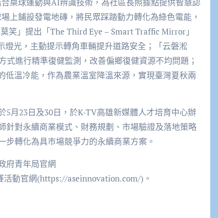
福」結合桌球運動與AI辨識技術，為社區長照據點提供智慧認
球場上鋪設發電地磚，將民眾踩踏動力轉化為綠色電能，
e Third Eye – Smart Traffic Mirror」
警示燈光，主動提示轉角車輛提升道路安全；「云磐淞
備方式進行精準復健監測，改善偏鄉復健資源不均問題；
生的低溫冷能，作為農業溫室降溫來源，實現臺灣夏秋兩
月23日及30日，於K-TV高雄新媒體人才培育中心辦
師針對永續商業模式、財務規劃、市場驗證及落地策略
一步轉化為具市場競爭力的永續商業方案。
政府青年局官網
及競賽活動官網(https://aseinnovation.com/)。