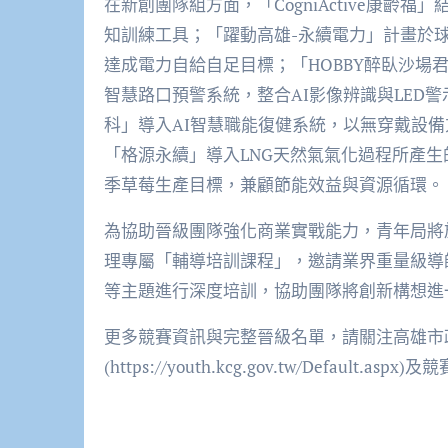
在新創團隊組方面，「CogniActive康齡
知訓練工具；「躍動高雄-永續電力」計畫於
達成電力自給自足目標；「HOBBY醉臥沙場君莫笑」提出「Th
智慧路口預警系統，整合AI影像辨識與LED
科」導入AI智慧職能復健系統，以無穿戴設
「格源永續」導入LNG天然氣氣化過程所產
季草莓生產目標，兼顧節能效益與資源循環。
為協助晉級團隊強化商業實戰能力，青年局將於5
理專屬「輔導培訓課程」，邀請業界重量級導
等主題進行深度培訓，協助團隊將創新構想進
更多競賽資訊與完整晉級名單，請關注高雄市
(https://youth.kcg.gov.tw/Default.aspx)