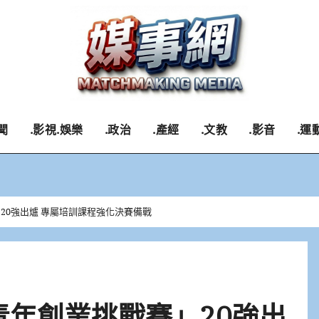
聞
.影視.娛樂
.政治
.產經
.文教
.影音
.運
」20強出爐 專屬培訓課程強化決賽備戰
青年創業挑戰賽」20強出