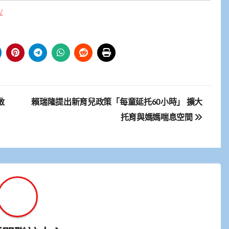
/
啟
賴瑞隆提出新育兒政策「每童延托60小時」 擴大
托育與媽媽喘息空間