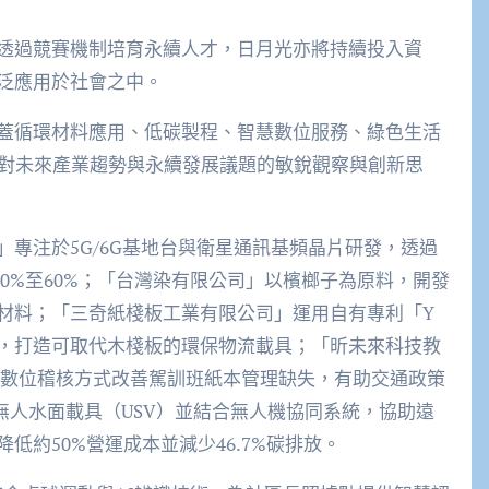
透過競賽機制培育永續人才，日月光亦將持續投入資
泛應用於社會之中。
蓋循環材料應用、低碳製程、智慧數位服務、綠色生活
代對未來產業趨勢與永續發展議題的敏銳觀察與創新思
專注於5G/6G基地台與衛星通訊基頻晶片研發，透過
降低30%至60%；「台灣染有限公司」以檳榔子為原料，開發
材料；「三奇紙棧板工業有限公司」運用自有專利「Y
，打造可取代木棧板的環保物流載具；「昕未來科技教
統，以數位稽核方式改善駕訓班紙本管理缺失，有助交通政策
0無人水面載具（USV）並結合無人機協同系統，協助遠
約50%營運成本並減少46.7%碳排放。