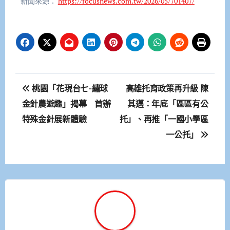
新聞來源：
https://focusnews.com.tw/2026/05/701407/
文
桃園「花現台七-繡球
高雄托育政策再升級 陳
章
金針農遊趣」揭幕 首辦
其邁：年底「區區有公
特殊金針展新體驗
托」、再推「一國小學區
導
一公托」
覽