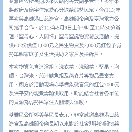
苓雅區公所長期以來與轄內各大廟宇合作，多年來
將政府及廟宇信眾愛心分送給弱勢民眾。今(115)年
再次與高雄港口慈濟宮、高雄關帝廟及臺灣電力公
司攜手合作，於115年5月9日上午9時至11時30分辦
理「聖母心、人間情」聖母聖誕物資發放活動，提
供602份價值1,000元之民生物資及2,000元紅包予弱
勢單親家庭子女生活扶助之家戶及邊緣戶。
本次物資包含沐浴組、洗衣精、洗碗精、堅果、泡
麵、台灣米、茄汁鯖魚組及燕麥片等物品豐富實
用，廟方於活動現場亦準備象徵喜氣的紅包2000元
及保平安的現煮壽麵供取用，盼能結合社會各單位
的資源為弱勢民眾注入關懷與溫暖。
苓雅區公所鄭美華區長表示，非常感謝高雄港口慈
濟宮及高雄關帝廟長期以來對於社會弱勢的關懷與