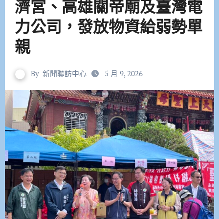
濟宮、高雄關帝廟及臺灣電
力公司，發放物資給弱勢單
親
By
新聞聯訪中心
5 月 9, 2026