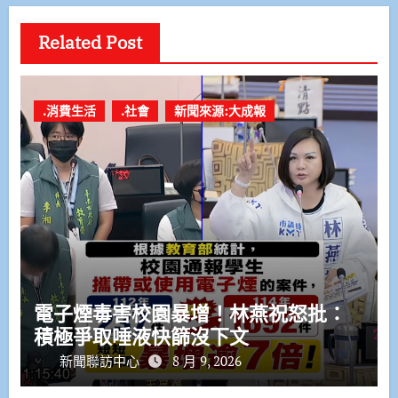
Related Post
.消費生活
.社會
新聞來源:大成報
電子煙毒害校園暴增！林燕祝怒批：
積極爭取唾液快篩沒下文
新聞聯訪中心
8 月 9, 2026