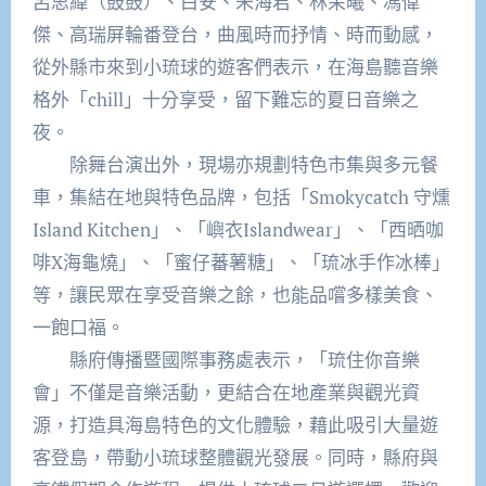
呂思緯（鼓鼓）、白安、朱海君、林茉曦、馮偉
傑、高瑞屏輪番登台，曲風時而抒情、時而動感，
從外縣市來到小琉球的遊客們表示，在海島聽音樂
格外「chill」十分享受，留下難忘的夏日音樂之
夜。
除舞台演出外，現場亦規劃特色市集與多元餐
車，集結在地與特色品牌，包括「Smokycatch 守燻
Island Kitchen」、「嶼衣Islandwear」、「西晒咖
啡X海龜燒」、「蜜仔蕃薯糖」、「琉冰手作冰棒」
等，讓民眾在享受音樂之餘，也能品嚐多樣美食、
一飽口福。
縣府傳播暨國際事務處表示，「琉住你音樂
會」不僅是音樂活動，更結合在地產業與觀光資
源，打造具海島特色的文化體驗，藉此吸引大量遊
客登島，帶動小琉球整體觀光發展。同時，縣府與