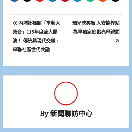
文
內埔社福館「享藝大
燭光映笑顏 人安楠梓站
章
集合」115年度盛大開
為早療家庭點亮母親節
演！ 傳統與現代交織，
導
串聯社區世代共融
覽
By
新聞聯訪中心