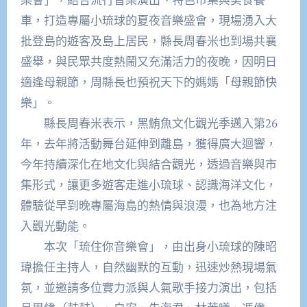
車，打造專屬小琉球的夏夜音樂盛會，現場湧入大
批登島的遊客及島上居民，縣長周春米也到場共襄
盛舉，與民眾共度熱鬧又充滿活力的夜晚，因明日
適逢母親節，周縣長也預祝天下的媽媽「母親節快
樂」。
縣長周春米表示，黑鮪魚文化觀光季邁入第26
年，去年將活動舞台延伸到離島，獲得廣大迴響，
今年持續深化在地文化與結合觀光，透過音樂與市
集形式，讓更多遊客走進小琉球、認識海洋文化，
體驗從早到晚專屬海島的熱情與浪漫，也為地方注
入觀光動能。
本次「琉住你音樂會」，由出身小琉球的陳昭
瑋擔任主持人，自然幽默的互動，迅速炒熱現場氣
氛，並邀請多位實力派與人氣歌手接力演出，包括