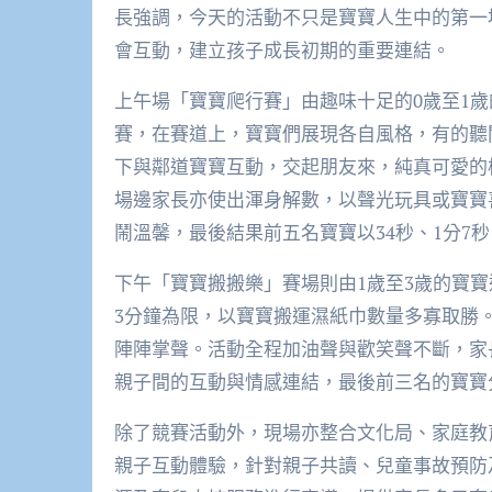
長強調，今天的活動不只是寶寶人生中的第一
會互動，建立孩子成長初期的重要連結。
上午場「寶寶爬行賽」由趣味十足的0歲至1歲
賽，在賽道上，寶寶們展現各自風格，有的聽
下與鄰道寶寶互動，交起朋友來，純真可愛的
場邊家長亦使出渾身解數，以聲光玩具或寶寶
鬧溫馨，最後結果前五名寶寶以34秒、1分7秒、
下午「寶寶搬搬樂」賽場則由1歲至3歲的寶寶
3分鐘為限，以寶寶搬運濕紙巾數量多寡取勝
陣陣掌聲。活動全程加油聲與歡笑聲不斷，家
親子間的互動與情感連結，最後前三名的寶寶
除了競賽活動外，現場亦整合文化局、家庭教
親子互動體驗，針對親子共讀、兒童事故預防