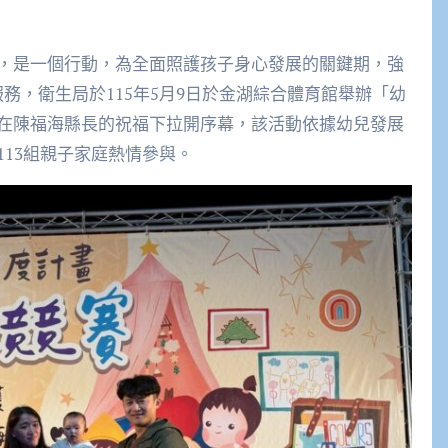
，是一個行動，為全面照護孩子身心發展的關鍵期，強
務，衛生局於115年5月9日於金湖綜合體育館舉辦「幼
在陳福海縣長的祝福下拉開序幕，該活動依據幼兒發展
13組親子家庭熱情參與。