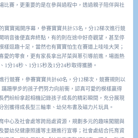
場比賽，更重要的是在參與過程中，透過親子陪伴與社
的寶寶揭開序幕，參賽寶寶共計53名，分12梯次進行競
聞哨音後便直奔終點，有的則在途中好奇觀望，甚至停
模樣逗趣十足，當然也有寶寶怕生在賽道上哇哇大哭；
喜愛的零食，更有家長拿出芹菜與蔥引導前進，場面熱
1分14秒、1分15秒及1分24秒取得獲勝。
進行競賽，參賽寶寶共計60名，分12梯次，競賽規則以
。蹣跚學步的孩子們努力向前衝，認真可愛的模樣贏得
長們紛紛拿起相機記錄孩子成長的精彩瞬間，充分展現
分別獲得成長型三輪車、幼兒布書及磁力片玩具。
育中心及社會處等跨局處資源，規劃多元的趣味闖關與
及嬰幼兒健康照護等主題進行宣導；社會處結合托育資