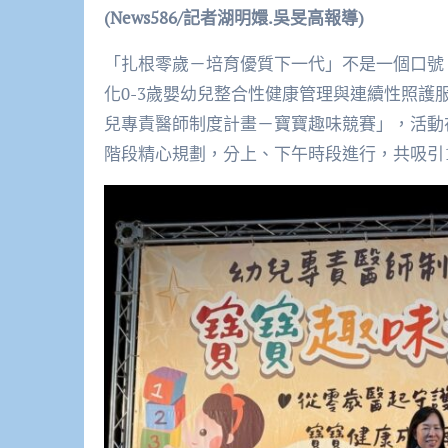
(News586/
記者湖明嬛.吳旻高報導)
「扎根零歲－培育優質下一代」不是一個口號
化0-3歲嬰幼兒整合性健康管理與連續性照護服
兒專責醫師制度計畫－寶寶趣味競賽」，活動
階段精心規劃，分上、下午時段進行，共吸引1