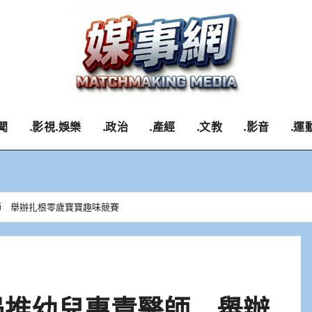
聞
.影視.娛樂
.政治
.產經
.文教
.影音
.運
師 舉辦扎根零歲寶寶趣味競賽
局推幼兒專責醫師 舉辦