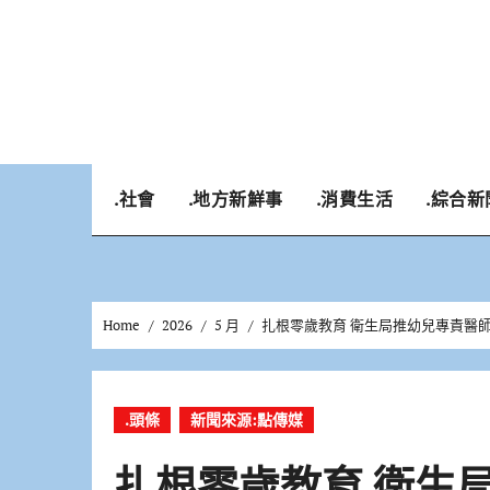
Skip
to
content
.社會
.地方新鮮事
.消費生活
.綜合新
Home
2026
5 月
扎根零歲教育 衛生局推幼兒專責醫
.頭條
新聞來源:點傳媒
扎根零歲教育 衛生