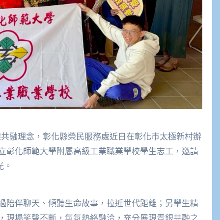
銀共融理念，彰化縣榮民服務處近日在彰化市太極新村辦
立彰化師範大學附屬高級工業職業學校學生志工，邀請
光。
過陪伴聊天、傾聽生命故事，拉近世代距離；另學生精
，現場笑聲不斷，氣氛熱絡融洽，充分展現青銀共融之