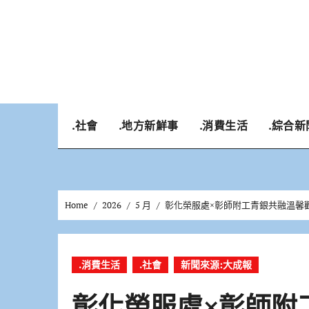
Skip
to
content
.社會
.地方新鮮事
.消費生活
.綜合新
Home
2026
5 月
彰化榮服處×彰師附工青銀共融溫馨
.消費生活
.社會
新聞來源:大成報
彰化榮服處×彰師附