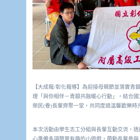
【大成報/彰化報導】為迎接母親節並落實青
理「與你相伴－青銀共融暖心行動」，結合國
榮民(眷)長輩齊聚一堂，共同度過溫馨歡樂時
本次活動由學生志工分組與長輩互動交流，透
心準備多項簡單有趣的小遊戲，帶動長輩參與