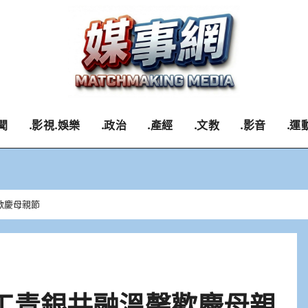
聞
.影視.娛樂
.政治
.產經
.文教
.影音
.運
歡慶母親節
工青銀共融溫馨歡慶母親