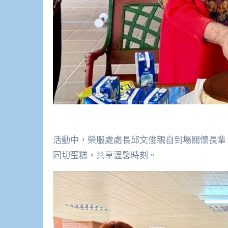
活動中，榮服處處長邱文俊親自到場關懷長輩
同切蛋糕，共享溫馨時刻。