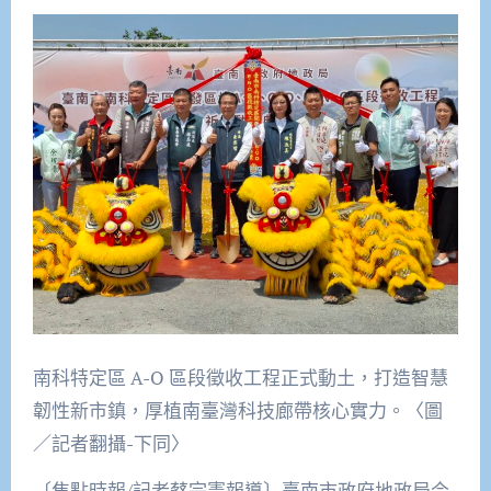
南科特定區 A-O 區段徵收工程正式動土，打造智慧
韌性新市鎮，厚植南臺灣科技廊帶核心實力。〈圖
／記者翻攝-下同〉
〔焦點時報/記者蔡宗憲報導〕臺南市政府地政局今