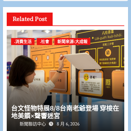
Related Post
.消費生活
.社會
新聞來源:大成報
台文怪物特展8/8台南老爺登場 穿梭在
地美饌×聲響迷宮
新聞聯訪中心
8 月 6, 2026