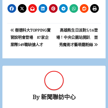
文
樹德科大TOPPING實
高雄熊生日派對5/16登
章
習說明會登場 87家企
場！中央公園站開趴 首
業釋549職缺搶人才
秀魔術才藝萌翻粉絲
導
覽
By
新聞聯訪中心