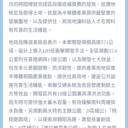
月的時間裡就完成區段徵收補償費的發放、抵價地
核定及取得土地，就是為半導體產業提供最堅實的
發展腹地，以及提供住、商用地讓科技人才在南科
有完善的生活機能。
地政局陳淑美局長表示，本案開發規模高達375公
頃，設計上導入LID低衝擊開發手法，全區規劃37.6
公里的完善路網與13座公園，以及開發七大效益：
包含多元景觀遊憩、防洪韌性、提供產業用地促進
半導體相關產業進駐、提供住商用地、建設公共設
施完善生活機能、串聯交通系統及收容營建剩餘土
方等效益。開發區共有10座公園兼具滯洪池功能，
雨天時可提供強大蓄水容量，有效緩解南科周邊排
水負擔，另規劃兩大特色主題公園：D區細公1「飛
翔遊戲塔」，以探索與翱翔為題，激發孩童創造
力；N區細公3「西拉雅意象公園」，則融入在地原