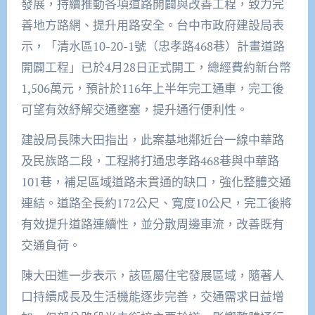
發展，持續推動各項道路開闢與改善工程，致力完
善地方路網、提升用路安全。台中市政府建設局表
示，「清水區10-20-1號（忠孝路468巷）計畫道路
開闢工程」已於4月28日正式開工，總經費約新台幣
1,506萬元，預計於116年上半年完工通車，完工後
可望有效紓解交通壅塞，提升通行便利性。
建設局長陳大田指出，此案基地鄰近台一線中華路
及民族路二段，工程將打通忠孝路468巷與中華路
101巷，補足區域道路未貫通的缺口，強化整體交通
連結。道路全長約172公尺、寬度10公尺，完工後將
有效提升道路連續性，並分散周邊車流，改善既有
交通負荷。
陳大田進一步表示，該區屬住宅發展區域，隨著人
口持續成長及生活機能逐步完善，交通需求日益增