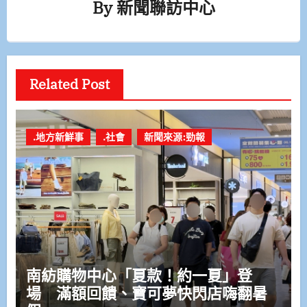
By
新聞聯訪中心
Related Post
.地方新鮮事
.社會
新聞來源:勁報
南紡購物中心「夏款！約一夏」登
場 滿額回饋、寶可夢快閃店嗨翻暑