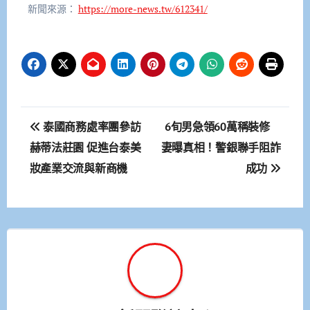
新聞來源：
https://more-news.tw/612341/
文
泰國商務處率團參訪
6旬男急領60萬稱裝修
章
赫蒂法莊園 促進台泰美
妻曝真相！警銀聯手阻詐
妝產業交流與新商機
成功
導
覽