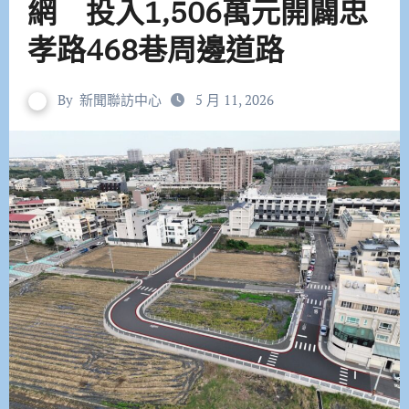
網 投入1,506萬元開闢忠
孝路468巷周邊道路
By
新聞聯訪中心
5 月 11, 2026