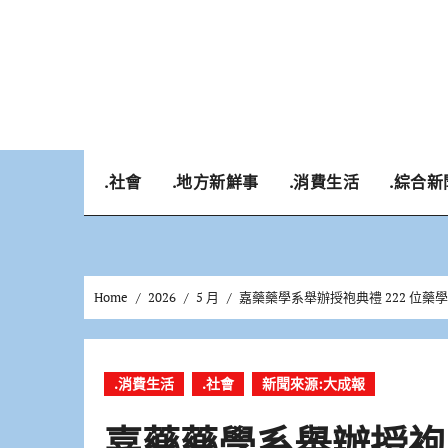
Skip
to
content
.社會
.地方新鮮事
.消費生活
.綜合新
Home
2026
5 月
嘉藥藥學系舉辦授袍典禮 222 位藥
.消費生活
.社會
新聞來源:大成報
嘉藥藥學系舉辦授袍典