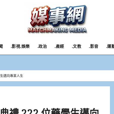
聞
.影視.娛樂
.政治
.產經
.文教
.影音
.運
學生邁向專業人生
禮 222 位藥學生邁向