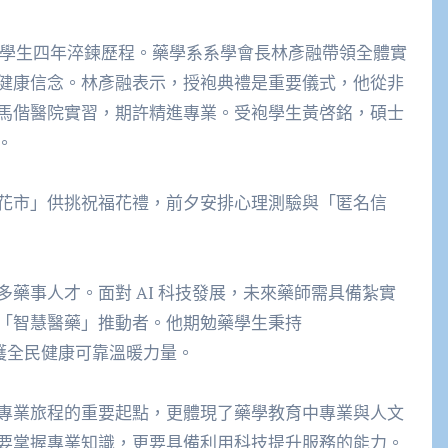
場，展現學生四年淬鍊歷程。藥學系系學會長林彥融帶領全體實
健康信念。林彥融表示，授袍典禮是重要儀式，他從非
馬偕醫院實習，期許精進專業。受袍學生黃啓銘，碩士
。
花市」供挑祝福花禮，前夕安排心理測驗與「匿名信
藥事人才。面對 AI 科技發展，未來藥師需具備紮實
「智慧醫藥」推動者。他期勉藥學生秉持
守護全民健康可靠溫暖力量。
專業旅程的重要起點，更體現了藥學教育中專業與人文
要掌握專業知識，更要具備利用科技提升服務的能力。