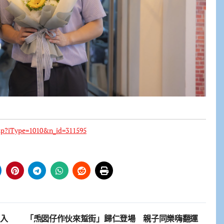
php?iType=1010&n_id=311595
費入
「𤆬囡仔作伙來踅街」歸仁登場 親子同樂嗨翻運