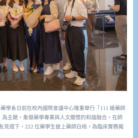
藥學系日前在校內國際會議中心隆重舉行「111 級藥師
和諧）為主題，象徵藥學專業與人文關懷的和諧融合。在師
見證下，222 位藥學生披上藥師白袍，為臨床實務揭