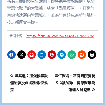
務為主體的停車生活圈，即將攜手金融機構，以全
智慧化取得的大數據，結合「點數經濟」，打造竹
東鎮快速邁向智慧城市，並為竹東鎮成為新竹縣科
技之都厚實基礎。
新聞來源：
https://focus.586.com.tw/2026/05/11/p387276/
文
陳其邁：加強教學設
宏仁醫院、常春醫院慶祝
章
備硬體投資 縮短數位落
512護師節 智慧醫療為
差
護理人員減壓
導
覽