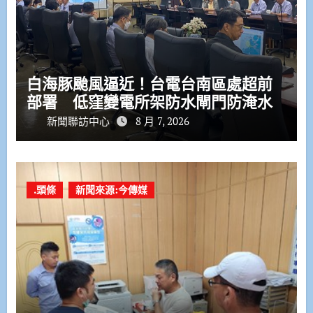
白海豚颱風逼近！台電台南區處超前
部署 低窪變電所架防水閘門防淹水
新聞聯訪中心
8 月 7, 2026
.頭條
新聞來源:今傳媒