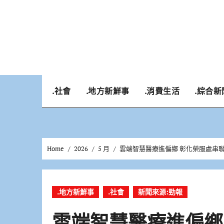
Skip
to
content
.社會
.地方新鮮事
.消費生活
.綜合新
Home
2026
5 月
雲端智慧醫療進偏鄉 彰化榮服處串
.地方新鮮事
.社會
新聞來源:勁報
雲端智慧醫療進偏鄉