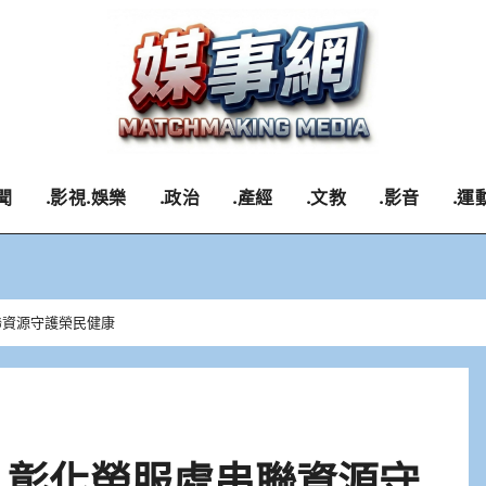
聞
.影視.娛樂
.政治
.產經
.文教
.影音
.運
聯資源守護榮民健康
 彰化榮服處串聯資源守