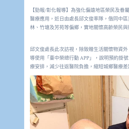
【勁報/彰化報導】為強化偏遠地區榮民及眷
醫療應用，近日由處長邱文俊率隊，偕同中區
林、竹塘及芳苑等偏鄉，實地關懷高齡榮民與
邱文俊處長此次訪視，除致贈生活關懷物資外
導使用「臺中榮總行動 APP」，說明預約掛
療安排，減少往返醫院負擔，縮短城鄉醫療差