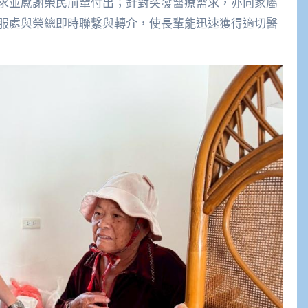
求並感謝榮民前輩付出；針對突發醫療需求，亦向家屬
服處與榮總即時聯繫與轉介，使長輩能迅速獲得適切醫