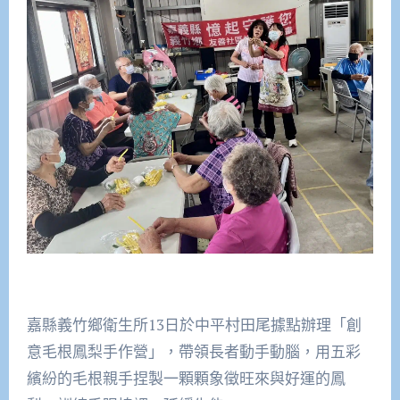
嘉縣義竹鄉衛生所13日於中平村田尾據點辦理「創
意毛根鳳梨手作營」，帶領長者動手動腦，用五彩
繽紛的毛根親手捏製一顆顆象徵旺來與好運的鳳