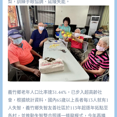
梨，訓練手眼協調、延緩失能。
義竹鄉老年人口比率達31.44%，已步入超高齡社
會，根據統計資料，國內65歲以上長者每13人就有1
人失智，義竹鄉失智友善社區於113年起逐年拓點至
各村，並推動失智整合照護一條龍模式，今年再擴