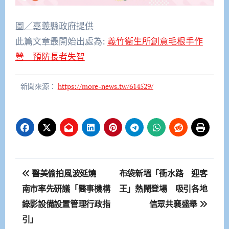
圖／嘉義縣政府提供
此篇文章最開始出處為:
義竹衛生所創意毛根手作
營 預防長者失智
新聞來源：
https://more-news.tw/614529/
文
醫美偷拍風波延燒
布袋新塭「衝水路 迎客
章
南市率先研議「醫事機構
王」熱鬧登場 吸引各地
錄影設備設置管理行政指
信眾共襄盛舉
導
引」