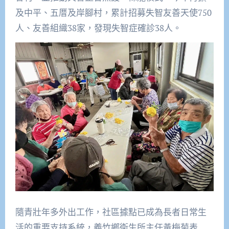
及中平、五厝及岸腳村，累計招募失智友善天使750
人、友善組織38家，發現失智症確診38人。
隨青壯年多外出工作，社區據點已成為長者日常生
活的重要支持系統，義竹鄉衛生所主任黃梅菊表