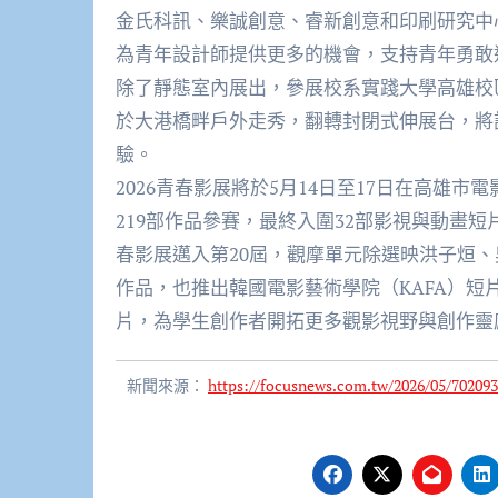
金氏科訊、樂誠創意、睿新創意和印刷研究中
為青年設計師提供更多的機會，支持青年勇敢
除了靜態室內展出，參展校系實踐大學高雄校
於大港橋畔戶外走秀，翻轉封閉式伸展台，將
驗。
2026青春影展將於5月14日至17日在高雄市
219部作品參賽，最終入圍32部影視與動畫
春影展邁入第20屆，觀摩單元除選映洪子烜
作品，也推出韓國電影藝術學院（KAFA）
片，為學生創作者開拓更多觀影視野與創作靈
新聞來源：
https://focusnews.com.tw/2026/05/702093