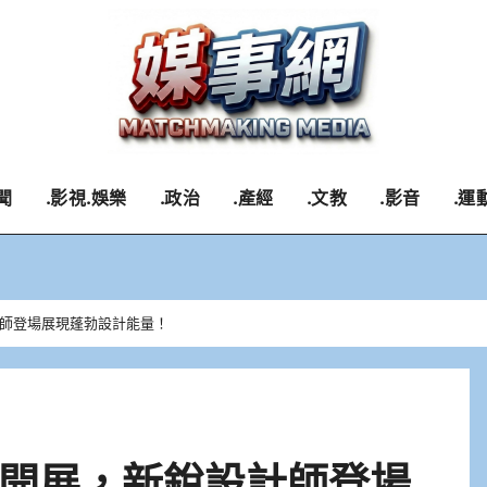
聞
.影視.娛樂
.政治
.產經
.文教
.影音
.運
師登場展現蓬勃設計能量！
開展，新銳設計師登場