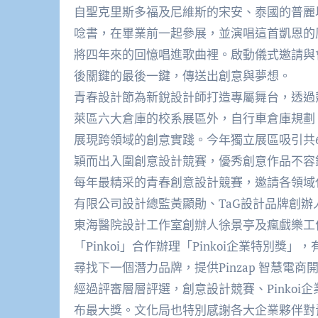
自聖克里斯多福及尼維斯的宋安、泰國的普麗
唸書，在畢業前一起參展，並演唱這首凱恩的原創歌
將四年來的回憶唱進歌曲裡。啟動儀式邀請與
後關鍵的最後一鍵，傳送出創意與夢想。
青春設計節為新銳設計師打造專屬舞台，透過
萊區六大倉庫的校系展區外，自行車倉庫規劃
展現跨領域的創意實踐。今年獨立展區吸引共6
穎而出入圍創意設計競賽，優秀創意作品不容
每年最精采的青春創意設計競賽，邀請各領域
有限公司設計總監黃顯勛、TaG設計品牌創
東海醫院設計工作室創辦人徐景亭及瘋戲樂工
「Pinkoi」合作辦理「Pinkoi企業特別獎
尋找下一個潛力品牌，提供Pinzap 智慧電
經過評審層層評選，創意設計競賽、Pinkoi企
布最大獎。文化局也特別感謝各大企業夥伴對