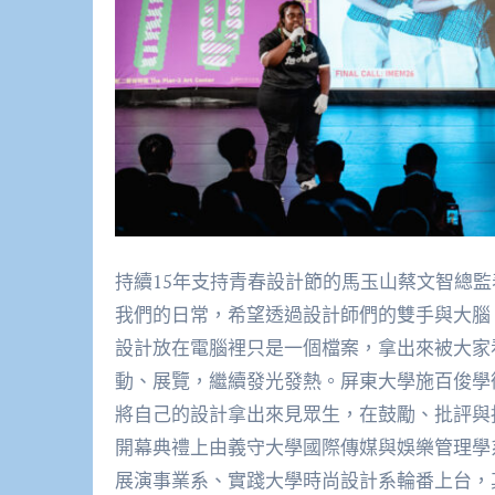
持續15年支持青春設計節的馬玉山蔡文智總
我們的日常，希望透過設計師們的雙手與大腦
設計放在電腦裡只是一個檔案，拿出來被大家
動、展覽，繼續發光發熱。屏東大學施百俊學
將自己的設計拿出來見眾生，在鼓勵、批評與
開幕典禮上由義守大學國際傳媒與娛樂管理學
展演事業系、實踐大學時尚設計系輪番上台，