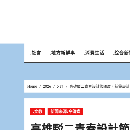
Skip
to
content
.社會
.地方新鮮事
.消費生活
.綜合新
Home
2026
5 月
高雄駁二青春設計節開展，新銳設計
.文教
新聞來源:今傳媒
高雄駁二青春設計節