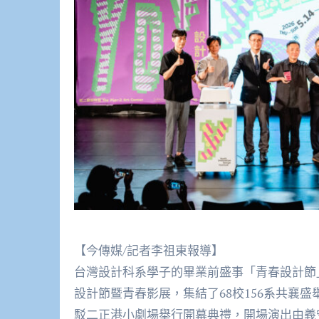
【今傳媒/記者李祖東報導】
台灣設計科系學子的畢業前盛事「青春設計節
設計節暨青春影展，集結了68校156系共襄盛
駁二正港小劇場舉行開幕典禮，開場演出由義