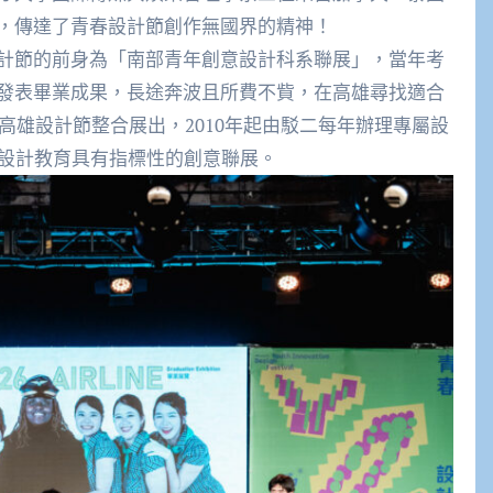
，傳達了青春設計節創作無國界的精神！
計節的前身為「南部青年創意設計科系聯展」，當年考
發表畢業成果，長途奔波且所費不貲，在高雄尋找適合
二高雄設計節整合展出，2010年起由駁二每年辦理專屬設
灣設計教育具有指標性的創意聯展。