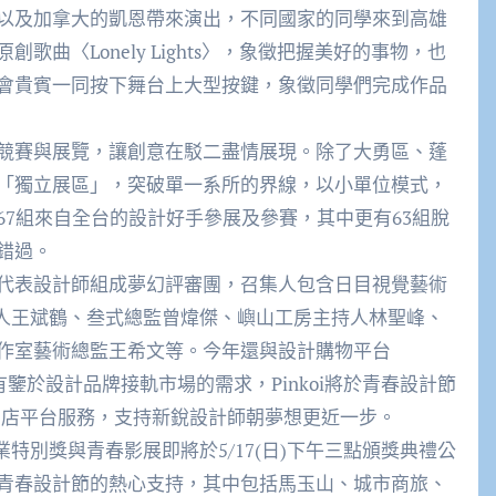
以及加拿大的凱恩帶來演出，不同國家的同學來到高雄
曲〈Lonely Lights〉，象徵把握美好的事物，也
會貴賓一同按下舞台上大型按鍵，象徵同學們完成作品
競賽與展覽，讓創意在駁二盡情展現。除了大勇區、蓬
「獨立展區」，突破單一系所的界線，以小單位模式，
7組來自全台的設計好手參展及參賽，其中更有63組脫
錯過。
代表設計師組成夢幻評審團，召集人包含日目視覺藝術
辦人王斌鶴、叁式總監曾煒傑、嶼山工房主持人林聖峰、
作室藝術總監王希文等。今年還與設計購物平台
」，有鑒於設計品牌接軌市場的需求，Pinkoi將於青春設計節
商開店平台服務，支持新銳設計師朝夢想更近一步。
業特別獎與青春影展即將於5/17(日)下午三點頒獎典禮公
青春設計節的熱心支持，其中包括馬玉山、城市商旅、