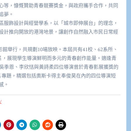
心等，慷慨贊助青春競賽獎金，與政府攜手合作，共同
追夢。
區服飾設計與經營學系，以「城市即伸展台」的理念，
設計推向開放的港灣地景，讓創作自然融入市民日常經
電影館舉行，共規劃10場放映。本屆共有41校、62系所、
短片，展現學生導演鮮明而多元的青春創作能量。適逢青
、吳季恩、李欣恬與黃詩柔四位導演曾於青春影展獲獎的
短片專題，精選包括奧斯卡得主奉俊昊在內的四位導演短
感。
/