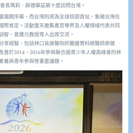
會長瑪莉．薛德華茲第十度訪問台灣。
廈揭開序幕，
而台灣則成為全球巡迴首站，象徵台灣在
國際肯定。
活動當天邀集產官學界及人權領域代表共同
訓智、
曾建元教授等人出席交流。
分享經驗，
包括林口長庚醫院肝膽腸胃科總醫師廖健
曾於2014、
2016年參與聯合國青少年人權高峰會的林
素養與青年參與等重要議題。