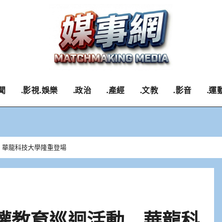
聞
.影視.娛樂
.政治
.產經
.文教
.影音
.運
動 華龍科技大學隆重登場
人權教育巡迴活動 華龍科