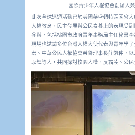
國際青少年人權協會創辦人兼
此次全球巡迴活動已於美國華盛頓特區國會大
人權教育、
民主發展與公民素養上的表現受到
參與，
包括桃園市政府青年事務局主任秘書李
現場也邀請多位台灣人權大使代表與青年學子
宏、
中華公民人權協會榮譽理事長莊凱仲，以及
耿輝等人，
共同探討校園人權、反霸凌、公民