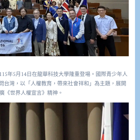
115年5月14日在龍華科技大學隆重登場。
國際青少年人
問台灣，
以「人權教育，帶來社會祥和」為主題，
展開
推廣《
世界人權宣言》精神。