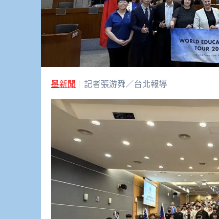
墨新聞
｜記者張游舜／台北報導