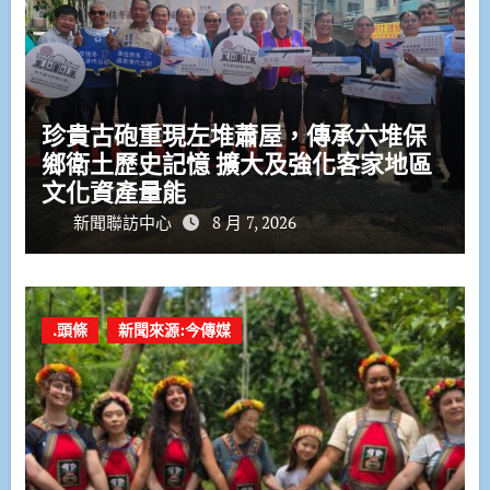
珍貴古砲重現左堆蕭屋，傳承六堆保
鄉衛土歷史記憶 擴大及強化客家地區
文化資產量能
新聞聯訪中心
8 月 7, 2026
.頭條
新聞來源:今傳媒