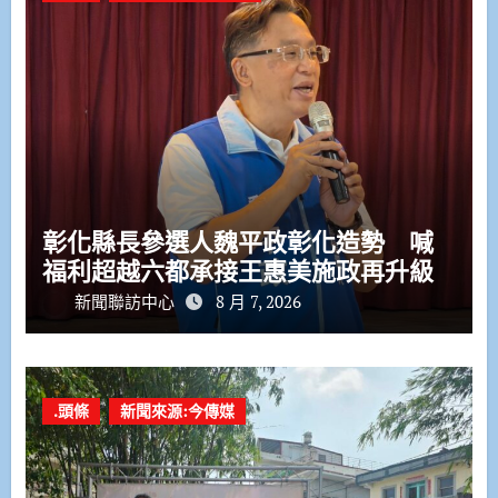
彰化縣長參選人魏平政彰化造勢 喊
福利超越六都承接王惠美施政再升級
新聞聯訪中心
8 月 7, 2026
.頭條
新聞來源:今傳媒