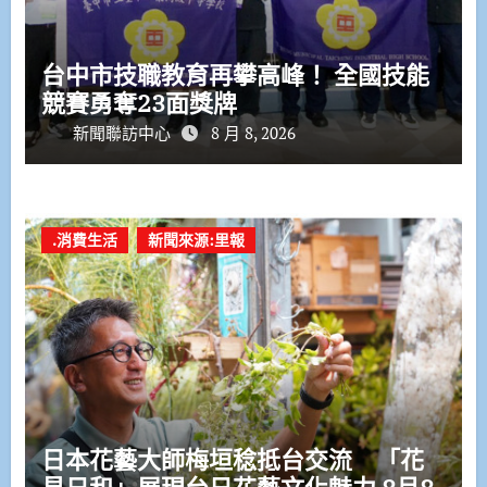
台中市技職教育再攀高峰！ 全國技能
競賽勇奪23面獎牌
新聞聯訪中心
8 月 8, 2026
.消費生活
新聞來源:里報
日本花藝大師梅垣稔抵台交流 「花