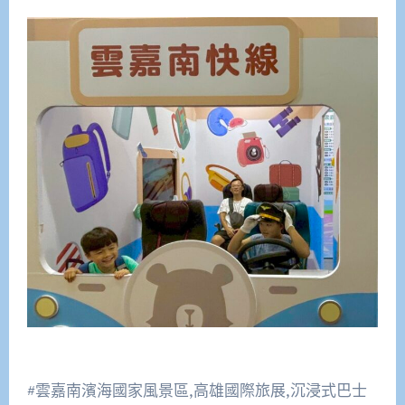
#雲嘉南濱海國家風景區,高雄國際旅展,沉浸式巴士