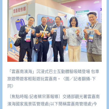
「雲嘉南濱海」沉浸式巴士互動體驗吸睛登場 包車
旅遊帶遊客輕鬆遊玩雲嘉南。〈圖／記者翻攝-下
同〉
〔焦點時報/記者蔡宗憲報導〕交通部觀光署雲嘉南
濱海國家風景區管理處(以下簡稱雲嘉南管理處)今