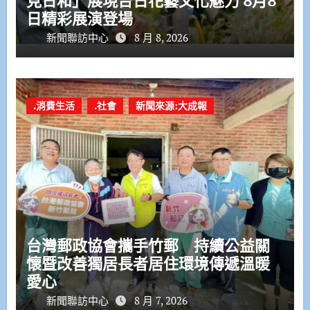
見日和」展現台日花藝文化魅力 8月8
日精彩展演登場
新聞聯訪中心
8 月 8, 2026
.消費生活
.社會
新聞來源:大成報
台灣郵政協會攜手竹郵 持續公益關
懷暨改善獨居長者居住環境傳遞溫暖
愛心
新聞聯訪中心
8 月 7, 2026