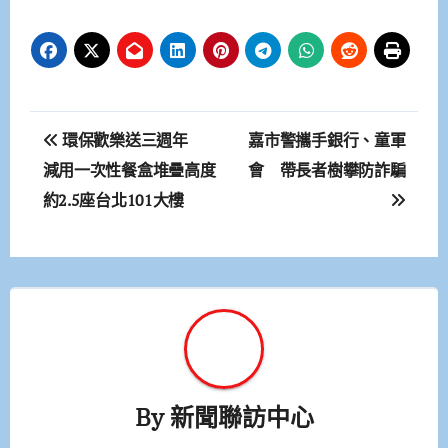
文
環保歡樂送三週年
嘉市警攜手銀行、童軍
章
減用一次性餐盒堆疊高度
會 帶長者樹攀防詐騙
約2.5座台北101大樓
導
覽
By
新聞聯訪中心