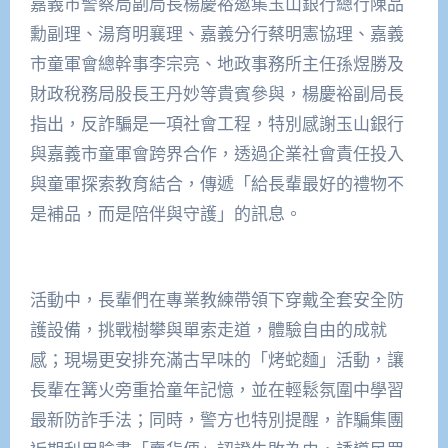
嘉義市警察局副局長楊慶裕邀集玉山銀行總行陳品
勳副理、湯育明襄理、嘉義分行蔡明憲協理、嘉義
市童軍會總幹事李宗亮、地政事務所主任孫煜勝及
財政稅務局股長王丹妙等貴賓參與，楊慶裕副局長
指出，反詐騙是一項社會工程，特別感謝玉山銀行
與嘉義市童軍會跨界合作，透過企業社會責任投入
與童軍探索教育結合，傳遞「給長輩最好的禮物不
是補品，而是陪伴與守護」的訊息。
活動中，長輩們在專業教練帶領下穿戴全套安全防
護設備，挑戰樹攀與單索走道，體驗自由的成就
感；現場更安排充滿古早味的「烤蛇麵」活動，讓
長輩在篝火旁重拾童年記憶，並在輕鬆氛圍中學習
最新防詐手法；同時，警方也特別提醒，詐騙集團