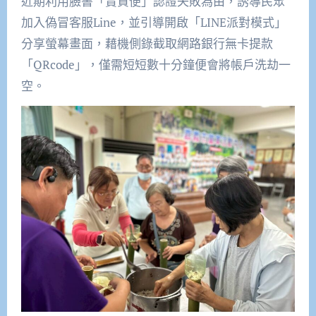
近期利用臉書「賣貨便」認證失敗為由，誘導民眾
加入偽冒客服Line，並引導開啟「LINE派對模式」
分享螢幕畫面，藉機側錄截取網路銀行無卡提款
「QRcode」，僅需短短數十分鐘便會將帳戶洗劫一
空。