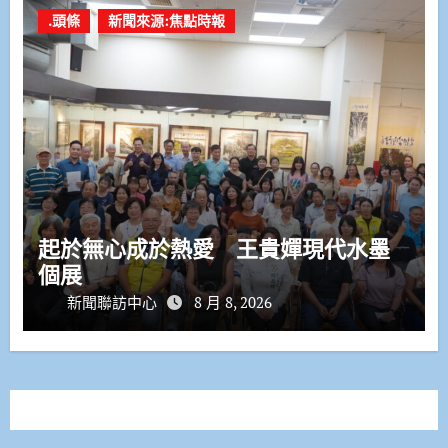
.頭條
新聞來源:焦點時報
起於無心成於熱愛 王貴嬋現代水墨
個展
新聞聯訪中心
8 月 8, 2026