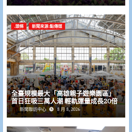
.頭條
新聞來源:點傳媒
全臺規模最大「高雄親子遊樂園區」
首日狂吸三萬人潮 輕軌運量成長20倍
新聞聯訪中心
8 月 8, 2026