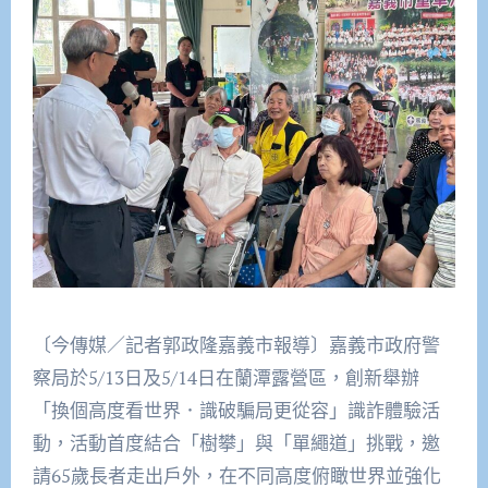
〔今傳媒／記者郭政隆嘉義市報導〕嘉義市政府警
察局於5/13日及5/14日在蘭潭露營區，創新舉辦
「換個高度看世界．識破騙局更從容」識詐體驗活
動，活動首度結合「樹攀」與「單繩道」挑戰，邀
請65歲長者走出戶外，在不同高度俯瞰世界並強化