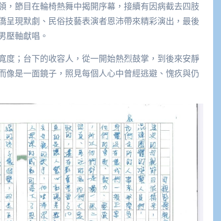
領，節目在輪椅熱舞中揭開序幕，接續有因病截去四肢
僑呈現默劇、民俗技藝表演者恩沛帶來精彩演出，最後
男壓軸獻唱。
寬度；台下的收容人，從一開始熱烈鼓掌，到後來安靜
而像是一面鏡子，照見每個人心中曾經逃避、愧疚與仍