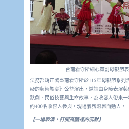
台南看守所細心策劃母親節表
法務部矯正署臺南看守所於115年母親節系列
礙的藝術饗宴》公益演出，邀請由身障表演藝
默劇、民俗技藝與生命故事，為收容人帶來一
約400名收容人參與，現場氣氛溫馨而動人。
【一場表演，打開高牆裡的沉默】