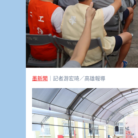
墨新聞
｜記者游宏琦／高雄報導