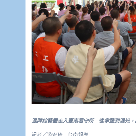
混障綜藝團走入臺南看守所 從掌聲到淚光，
記者／游宏琦 台南報導