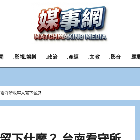
聞
.影視.娛樂
.政治
.產經
.文教
.影音
.運
南看守所收容人寫下省思
留下什麼？ 台南看守所