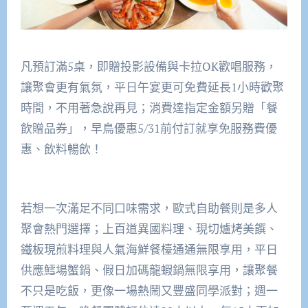
凡預訂滿5桌，即贈投影設備與卡拉OK歡唱服務，
讓聚會更有氣氛，平日午宴更可免費延長1小時歡聚
時間，不用著急說再見；消費達指定金額另贈「餐
飲贈品券」，早鳥優惠5/31前付訂就享免服務費優
惠、飲料暢飲！
若想一次滿足不同口味需求，歐式自助餐則是多人
聚會熱門選擇；上百道異國料理、現切爐烤美饌、
鐵板現煎料理與人氣海鮮餐檯通通無限享用，平日
供應鱈場蟹鍋、假日加碼龍蝦鍋無限享用，讓聚餐
不只是吃飯，更像一場熱鬧又豐盛同學派對；週一