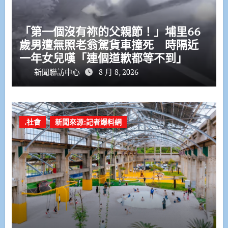
「第一個沒有祢的父親節！」埔里66
歲男遭無照老翁駕貨車撞死 時隔近
一年女兒嘆「連個道歉都等不到」
新聞聯訪中心
8 月 8, 2026
.社會
新聞來源:記者爆料網