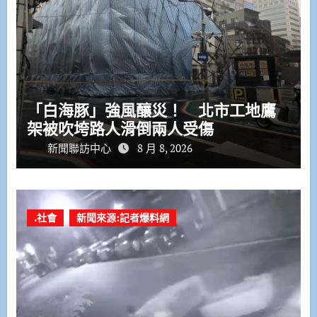
「白海豚」強風釀災！ 北市工地鷹
架被吹垮路人滑倒兩人受傷
新聞聯訪中心
8 月 8, 2026
.社會
新聞來源:記者爆料網