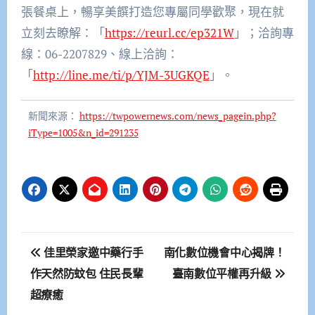
張餐桌上，暢享美饌打造您專屬同學歡聚，現在就
立刻去瞭解：「
https://reurl.cc/ep321W
」；洽詢專
線：06-2207829、線上洽詢：
「
http://line.me/ti/p/YJM-3UGKQE
」。
新聞來源：
https://twpowernews.com/news_pagein.php?
iType=1005&n_id=291235
文
佳里榮家邀中藥行手
南化數位機會中心揭牌！
章
作天然防蚊包 住民長輩
臺南數位平權再升級
超療癒
導