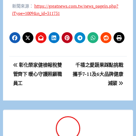
新聞來源：
https://greatnews.com.tw/news_pagein.php?
iType=1009&n_id=311731
文
彰化榮家健檢報稅雙
千禧之愛蔬果踩點挑戰
章
管齊下 暖心守護照顧職
攜手7-11及6大品牌健康
員工
減碳
導
覽