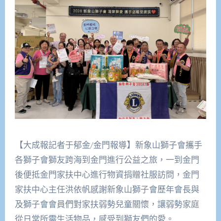
【大成報記者于郁金/金門報導】新象山獅子會攜手
各獅子會獅友跨海到金門進行公益之旅，一到金門
後便抵金門家扶中心進行物資捐贈社服訪問，金門
家扶中心主任洪依帆感謝新象山獅子會歷年會長與
及獅子會會員們對家扶弱勢兒童關懷，讓弱勢家庭
從日常所需生活物品，感受到獅友們的愛。