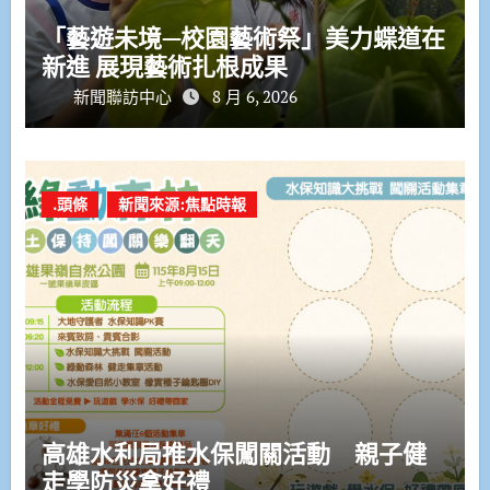
「藝遊未境—校園藝術祭」美力蝶道在
新進 展現藝術扎根成果
新聞聯訪中心
8 月 6, 2026
.頭條
新聞來源:焦點時報
高雄水利局推水保闖關活動 親子健
走學防災拿好禮