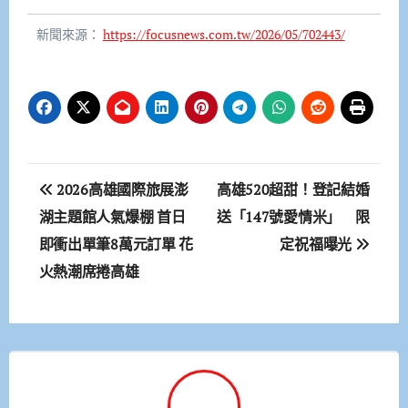
新聞來源：
https://focusnews.com.tw/2026/05/702443/
文
2026高雄國際旅展澎
高雄520超甜！登記結婚
章
湖主題館人氣爆棚 首日
送「147號愛情米」 限
即衝出單筆8萬元訂單 花
定祝福曝光
導
火熱潮席捲高雄
覽