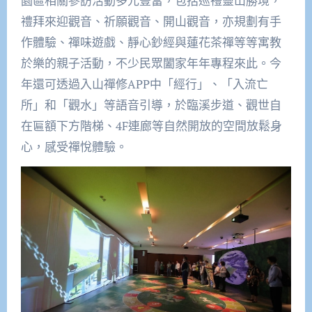
園區相關參訪活動多元豐富，包括巡禮靈山勝境，
禮拜來迎觀音、祈願觀音、開山觀音，亦規劃有手
作體驗、禪味遊戲、靜心鈔經與蓮花茶禪等等寓教
於樂的親子活動，不少民眾闔家年年專程來此。今
年還可透過入山禪修APP中「經行」、「入流亡
所」和「觀水」等語音引導，於臨溪步道、觀世自
在匾額下方階梯、4F連廊等自然開放的空間放鬆身
心，感受禪悅體驗。