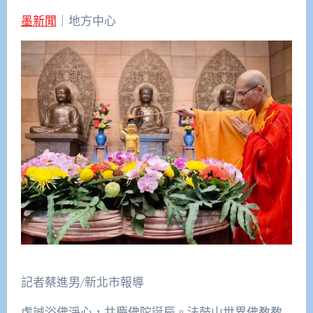
墨新聞
｜地方中心
記者蔡進男/新北市報導
虔誠浴佛淨心，共慶佛陀誕辰。法鼓山世界佛教教