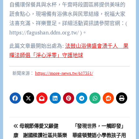
自備環保餐具與水杯，午齋時段園區將提供美味的
蔬食點心，現場備有浴佛水與民眾結緣，祝福大家
法喜充滿、祥樂豐足。詳細活動資訊請參閱官網：(
https://fagushan.ddm.org.tw/ )。
此篇文章最開始出處為:
法鼓山浴佛盛會湧千人 果
暉法師倡「淨心淨零」守護地球
新聞來源：
https://more-news.tw/617351/
文
母親節傳愛又顧健
「發現世界，一觸即發」
章
康 謝國樑讚社區共築樂
華盛頓雙語小學教孩子用