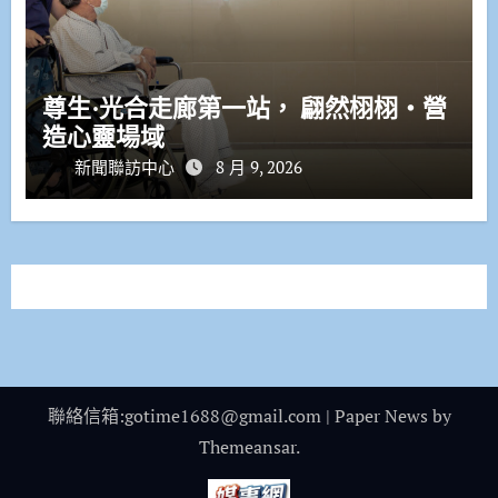
尊生·光合走廊第一站， 翩然栩栩・營
造心靈場域
新聞聯訪中心
8 月 9, 2026
聯絡信箱:gotime1688@gmail.com
|
Paper News
by
Themeansar
.