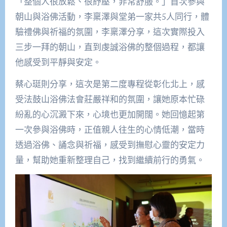
「整個人很放鬆、很紓壓，非常舒服。」首次參與
朝山與浴佛活動，李稟澤與堂弟一家共5人同行，體
驗禮佛與祈福的氛圍，李稟澤分享，這次實際投入
三步一拜的朝山，直到虔誠浴佛的整個過程，都讓
他感受到平靜與安定。
蔡心珽則分享，這次是第二度專程從彰化北上，感
受法鼓山浴佛法會莊嚴祥和的氛圍，讓她原本忙碌
紛亂的心沉澱下來，心境也更加開闊。她回憶起第
一次參與浴佛時，正值親人往生的心情低潮，當時
透過浴佛、誦念與祈福，感受到撫慰心靈的安定力
量，幫助她重新整理自己，找到繼續前行的勇氣。