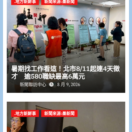
.地方新鮮事
新聞來源:墨新聞
暑期找工作看這！北市8/11起連4天徵
才 逾580職缺最高6萬元
新聞聯訪中心
8 月 9, 2026
.地方新鮮事
新聞來源:墨新聞