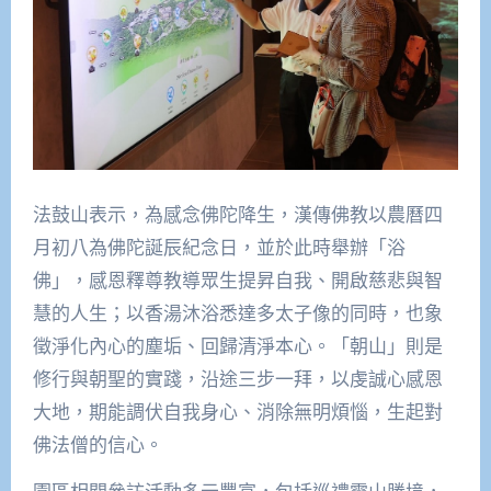
法鼓山表示，為感念佛陀降生，漢傳佛教以農曆四
月初八為佛陀誕辰紀念日，並於此時舉辦「浴
佛」，感恩釋尊教導眾生提昇自我、開啟慈悲與智
慧的人生；以香湯沐浴悉達多太子像的同時，也象
徵淨化內心的塵垢、回歸清淨本心。「朝山」則是
修行與朝聖的實踐，沿途三步一拜，以虔誠心感恩
大地，期能調伏自我身心、消除無明煩惱，生起對
佛法僧的信心。