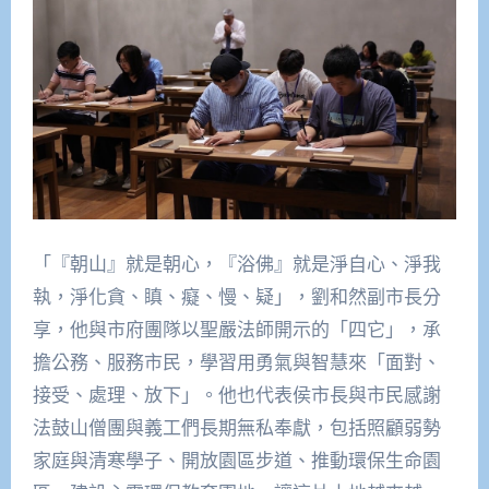
「『朝山』就是朝心，『浴佛』就是淨自心、淨我
執，淨化貪、瞋、癡、慢、疑」，劉和然副市長分
享，他與市府團隊以聖嚴法師開示的「四它」，承
擔公務、服務市民，學習用勇氣與智慧來「面對、
接受、處理、放下」。他也代表侯市長與市民感謝
法鼓山僧團與義工們長期無私奉獻，包括照顧弱勢
家庭與清寒學子、開放園區步道、推動環保生命園