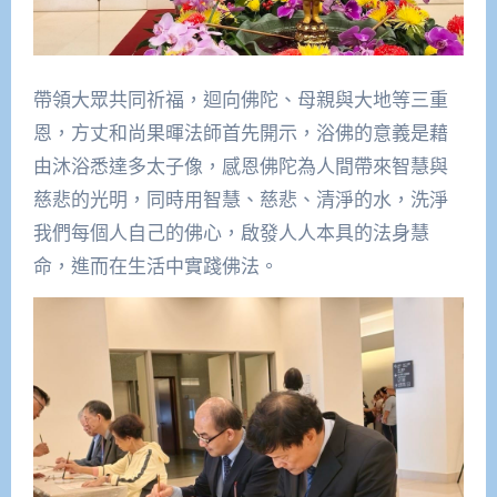
帶領大眾共同祈福，迴向佛陀、母親與大地等三重
恩，方丈和尚果暉法師首先開示，浴佛的意義是藉
由沐浴悉達多太子像，感恩佛陀為人間帶來智慧與
慈悲的光明，同時用智慧、慈悲、清淨的水，洗淨
我們每個人自己的佛心，啟發人人本具的法身慧
命，進而在生活中實踐佛法。