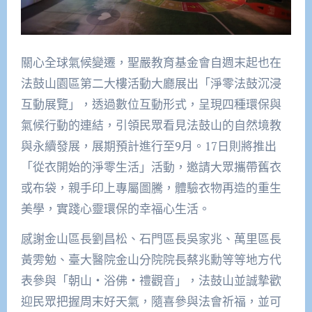
關心全球氣候變遷，聖嚴教育基金會自週末起也在
法鼓山園區第二大樓活動大廳展出「淨零法鼓沉浸
互動展覽」，透過數位互動形式，呈現四種環保與
氣候行動的連結，引領民眾看見法鼓山的自然境教
與永續發展，展期預計進行至9月。17日則將推出
「從衣開始的淨零生活」活動，邀請大眾攜帶舊衣
或布袋，親手印上專屬圖騰，體驗衣物再造的重生
美學，實踐心靈環保的幸福心生活。
感謝金山區長劉昌松、石門區長吳家兆、萬里區長
黃雱勉、臺大醫院金山分院院長蔡兆勳等等地方代
表參與「朝山‧浴佛‧禮觀音」，法鼓山並誠摯歡
迎民眾把握周末好天氣，隨喜參與法會祈福，並可