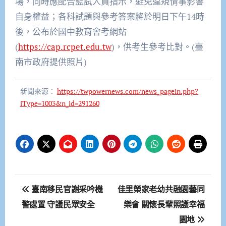
場，同時應配合監試人員指示，避免違規情事影響
自身權益；各科試題與參考答案將於明日下午14時
後，公布於國中教育會考網站
(
https://cap.rcpet.edu.tw
)，供考生參考比對。(臺
南市政府提供照片)
新聞來源：
https://twpowernews.com/news_pagein.php?
iType=1003&n_id=291260
文
臺南移民官謝采吟機
佳里榮家老幼共融園藝同
章
警處置 守護民眾安全
樂會 關懷長輩照護幸福
園地
導