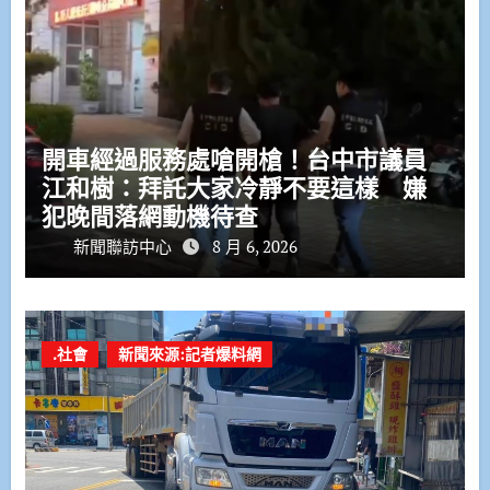
開車經過服務處嗆開槍！台中市議員
江和樹：拜託大家冷靜不要這樣 嫌
犯晚間落網動機待查
新聞聯訪中心
8 月 6, 2026
.社會
新聞來源:記者爆料網