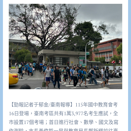
【勁報記者于郁金/臺南報導】115年國中教育會考
16日登場，臺南考區共有1萬3,977名考生應試，全
市設置17個考場；首日進行社會、數學、國文及寫
作測驗，市長黃偉哲一早與教育局長鄭新輝前往臺