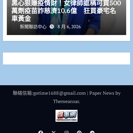
黑心狠賺疫情財！女律師誆稱可買500
萬劑疫苗詐慈濟10.6億 狂買豪宅名
車黃金
新聞聯訪中心
8 月 6, 2026
聯絡信箱:gotime1688@gmail.com
|
Paper News
by
Themeansar
.