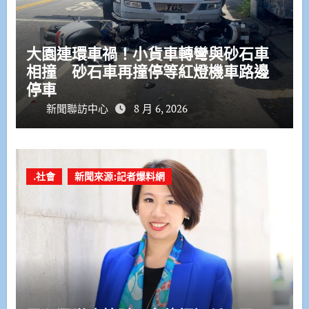
大園連環車禍！小貨車轉彎與砂石車
相撞 砂石車再撞停等紅燈機車路邊
停車
新聞聯訪中心
8 月 6, 2026
.社會
新聞來源:記者爆料網