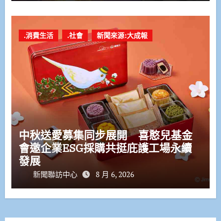
.消費生活
.社會
新聞來源:大成報
中秋送愛募集同步展開 喜憨兒基金
會邀企業ESG採購共挺庇護工場永續
發展
新聞聯訪中心
8 月 6, 2026