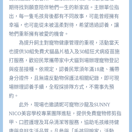
期待找到願意陪伴牠們一生的新家庭。主辦單位指
出，每一隻毛孩背後都有不同故事，可能曾經擁有
幸福，也可能從未被溫柔對待，希望透過認養，讓
牠們重新擁有被愛的機會。
為提升飼主對寵物健康管理的重視，活動當天
也提供30組免費犬貓晶片植入及30組狂犬病疫苗施
打服務，歡迎民眾攜帶家中犬貓到場辦理寵物登記
與疫苗接種。依規定，認養民眾須年滿18歲、攜帶
身分證件，且無違反動物保護法相關紀錄，即可現
場辦理認養手續，全程採排隊方式，不需事先預
約。
此外，現場也邀請妮可寵物沙龍及SUNNY
NICO美容學校專業團隊進駐，提供免費寵物修剪指
甲、口腔護理及耳朵清潔等服務，協助毛孩維持健
康與良好生活品質。凡參與「毛孩回娘家」活動