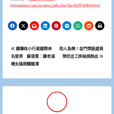
information.com.tw/news_info.php?ids=NsTF4URN44161
文
鍾肇政小行星國際命
助人為樂！金門榮服處與
章
名發表 蘇俊賓：鍾老溫
榮欣志工挽袖捐熱血
暖永遠照耀龍潭
導
覽