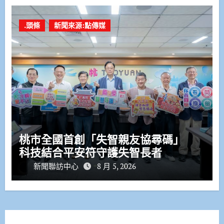
.頭條
新聞來源:點傳媒
桃市全國首創「失智親友協尋碼」
科技結合平安符守護失智長者
新聞聯訪中心
8 月 5, 2026