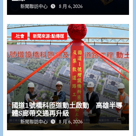
新聞聯訪中心
8 月 6, 2026
.社會
新聞來源:點傳媒
國道1號橋科匝道動土啟動 高雄半導
體S廊帶交通再升級
新聞聯訪中心
8 月 6, 2026