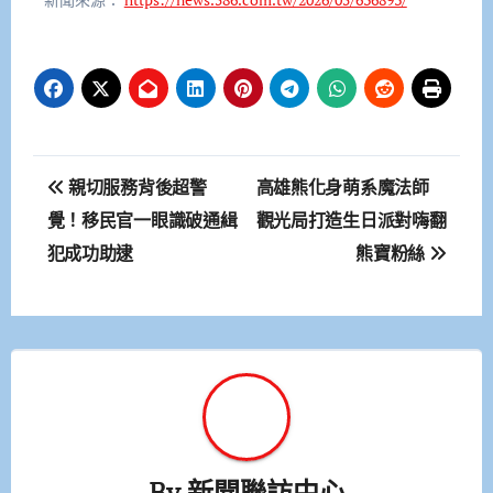
文
親切服務背後超警
高雄熊化身萌系魔法師
章
覺！移民官一眼識破通緝
觀光局打造生日派對嗨翻
犯成功助逮
熊寶粉絲
導
覽
By
新聞聯訪中心