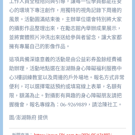
工作人員全程陪同與引導，讓每一位學員都能在安
心的環境下專注創作，用獨特的視角記錄下周邊的
風景。活動圓滿結束後，主辦單位還會特別將大家
的攝影作品整理出來，在勵志館內舉辦成果展示，
並將實體照片沖洗出來送給參與者留念，讓大家都
擁有專屬自己的影像作品。
這項具備深遠意義的活動是由公益彩券盈餘經費補
助辦理，活動地點選在澎湖縣身心障礙福利服務中
心3樓訓練教室以及周邊的戶外場地。報名方式非常
便利，可以選擇電話預約或填寫線上表單，名額有
限，額滿為止。對攝影有興趣的身心障礙朋友請把
握機會，報名專線為：06-9269889，請洽陳社工。
圖/澎湖縣府 提供
新聞來源：
https://news.586.com.tw/2026/05/636893/