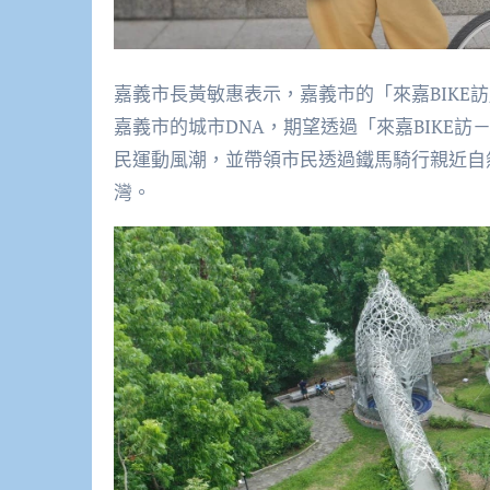
嘉義市長黃敏惠表示，嘉義市的「來嘉BIKE
嘉義市的城市DNA，期望透過「來嘉BIKE訪
民運動風潮，並帶領市民透過
鐵馬騎行親近
自
灣。