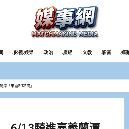
聞
.影視.娛樂
.政治
.產經
.文教
.影音
.運
蘭潭「來嘉BIKE訪」
 6/13騎進嘉義蘭潭