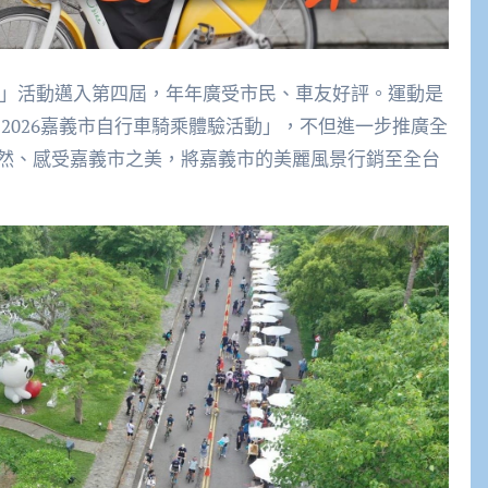
訪」活動邁入第四屆，年年廣受市民、車友好評。運動是
－2026嘉義市自行車騎乘體驗活動」，不但進一步推廣全
然、感受嘉義市之美，將嘉義市的美麗風景行銷至全台