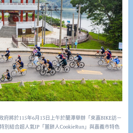
將於115年6月13日上午於蘭潭舉辦「來嘉BIKE訪－
特別結合超人氣IP「
薑餅人
CookieRun
」與嘉義市特色