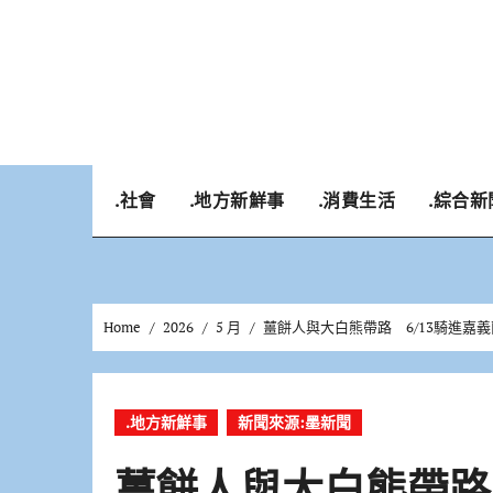
Skip
to
content
.社會
.地方新鮮事
.消費生活
.綜合新
Home
2026
5 月
薑餅人與大白熊帶路 6/13騎進嘉義
.地方新鮮事
新聞來源:墨新聞
薑餅人與大白熊帶路