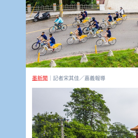
墨新聞
｜記者宋其佳／嘉義報導