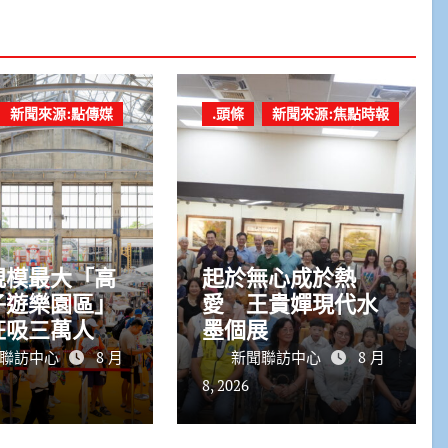
新聞來源:點傳媒
.頭條
新聞來源:焦點時報
規模最大「高
起於無心成於熱
子遊樂園區」
愛 王貴嬋現代水
狂吸三萬人潮
墨個展
量成長20倍
聯訪中心
8 月
新聞聯訪中心
8 月
8, 2026