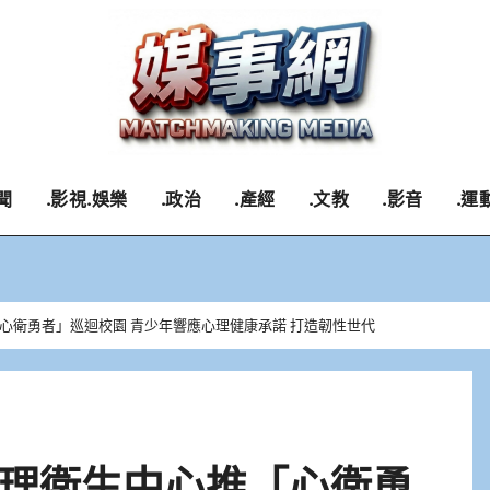
聞
.影視.娛樂
.政治
.產經
.文教
.影音
.運
心衛勇者」巡迴校園 青少年響應心理健康承諾 打造韌性世代
理衛生中心推「心衛勇