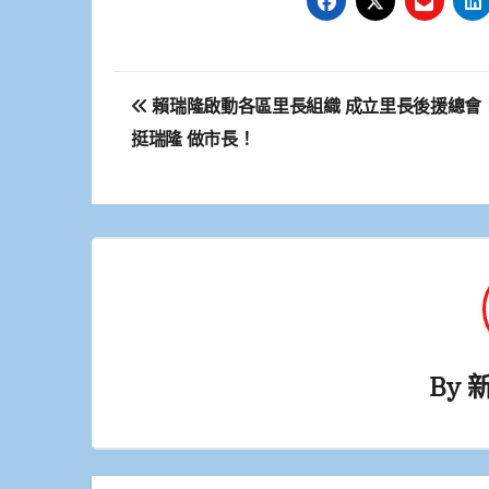
文
賴瑞隆啟動各區里長組織 成立里長後援總會
章
挺瑞隆 做市長！
導
覽
By