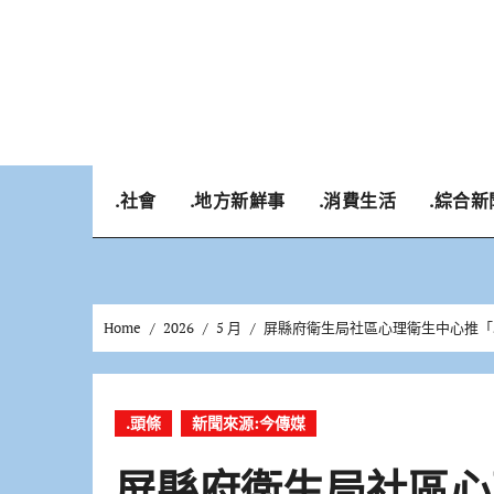
Skip
to
content
.社會
.地方新鮮事
.消費生活
.綜合新
Home
2026
5 月
屏縣府衛生局社區心理衛生中心推「
.頭條
新聞來源:今傳媒
屏縣府衛生局社區心