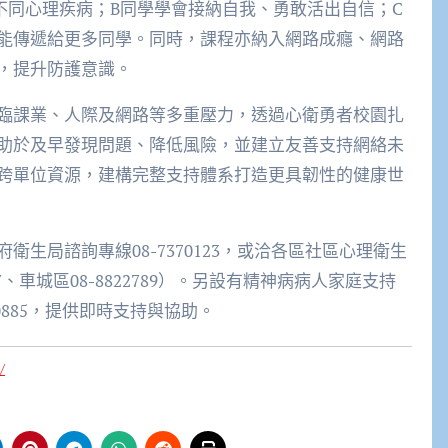
不同心理疾病；B同學學會接納自我、勇敢活出自信；C
能傳遞給更多同學。同時，課程亦納入網路成癮、網路
，提升防護意識。
臨課業、人際及網路等多重壓力，透過心衛勇者校園扎
助於及早發現問題、降低風險，並建立友善支持網絡未
跨單位資源，建構完整支持體系打造更具韌性的健康世
生局諮詢專線08-7370123，或洽各區社區心理衛生
3447、車城區08-8822789）。另設有精神病病人家庭支持
770885，提供即時支持與協助。
/