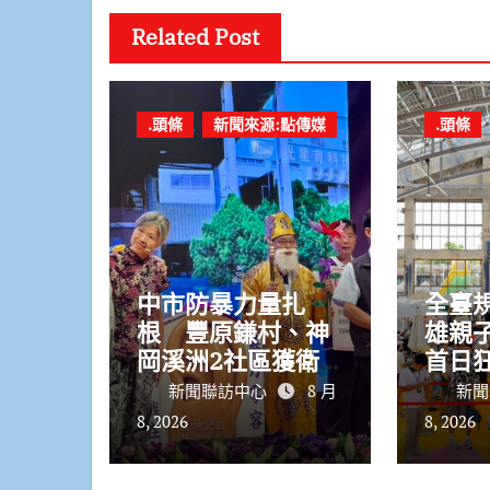
Related Post
.頭條
新聞來源:點傳媒
.頭條
中市防暴力量扎
全臺
根 豐原鎌村、神
雄親
岡溪洲2社區獲衛
首日
福部防暴戲劇獎
輕軌運
新聞聯訪中心
8 月
新聞
8, 2026
8, 2026