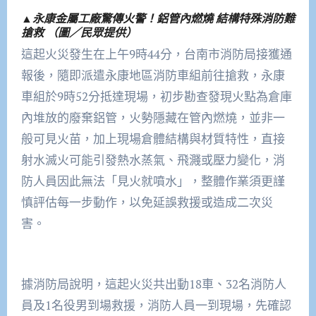
▲永康金屬工廠驚傳火警！鋁管內燃燒 結構特殊消防難
搶救 （圖／民眾提供）
這起火災發生在上午9時44分，台南市消防局接獲通
報後，隨即派遣永康地區消防車組前往搶救，永康
車組於9時52分抵達現場，初步勘查發現火點為倉庫
內堆放的廢棄鋁管，火勢隱藏在管內燃燒，並非一
般可見火苗，加上現場倉體結構與材質特性，直接
射水滅火可能引發熱水蒸氣、飛濺或壓力變化，消
防人員因此無法「見火就噴水」，整體作業須更謹
慎評估每一步動作，以免延誤救援或造成二次災
害。
據消防局說明，這起火災共出動18車、32名消防人
員及1名役男到場救援，消防人員一到現場，先確認