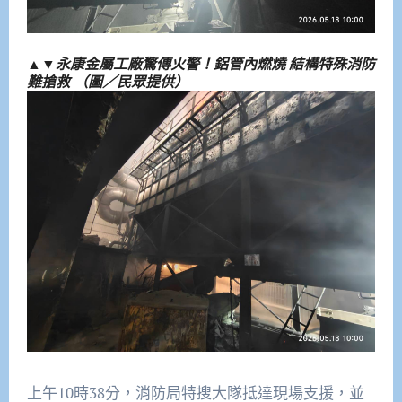
▲▼永康金屬工廠驚傳火警！鋁管內燃燒 結構特殊消防
難搶救 （圖／民眾提供）
上午10時38分，消防局特搜大隊抵達現場支援，並