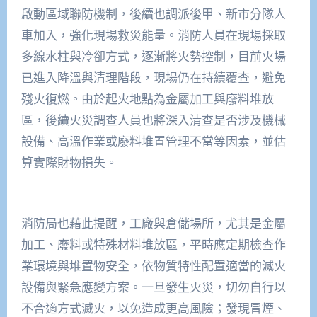
啟動區域聯防機制，後續也調派後甲、新市分隊人
車加入，強化現場救災能量。消防人員在現場採取
多線水柱與冷卻方式，逐漸將火勢控制，目前火場
已進入降溫與清理階段，現場仍在持續覆查，避免
殘火復燃。由於起火地點為金屬加工與廢料堆放
區，後續火災調查人員也將深入清查是否涉及機械
設備、高溫作業或廢料堆置管理不當等因素，並估
算實際財物損失。
消防局也藉此提醒，工廠與倉儲場所，尤其是金屬
加工、廢料或特殊材料堆放區，平時應定期檢查作
業環境與堆置物安全，依物質特性配置適當的滅火
設備與緊急應變方案。一旦發生火災，切勿自行以
不合適方式滅火，以免造成更高風險；發現冒煙、