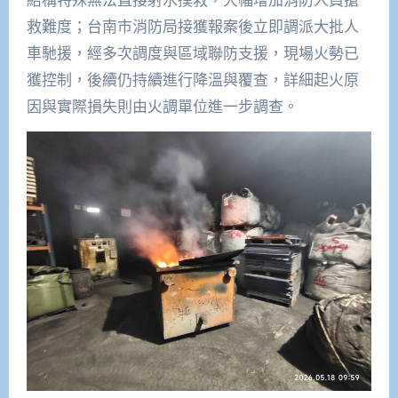
救難度；台南市消防局接獲報案後立即調派大批人
車馳援，經多次調度與區域聯防支援，現場火勢已
獲控制，後續仍持續進行降溫與覆查，詳細起火原
因與實際損失則由火調單位進一步調查。