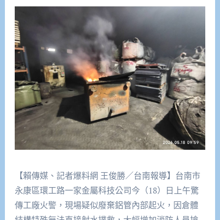
【賴傳媒、記者爆料網 王俊勝／台南報導】台南市
永康區環工路一家金屬科技公司今（18）日上午驚
傳工廠火警，現場疑似廢棄鋁管內部起火，因倉體
結構特殊無法直接射水撲救，大幅增加消防人員搶