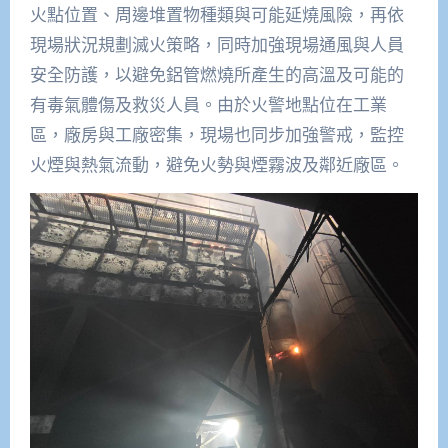
火點位置、周邊堆置物種類與可能延燒風險，再依
現場狀況規劃滅火策略，同時加強現場通風與人員
安全防護，以避免鋁管燃燒所產生的高溫及可能的
有毒氣體傷及救災人員。由於火警地點位在工業
區，廠房與工廠密集，現場也同步加強警戒，監控
火煙與熱氣流動，避免火勢與煙霧波及鄰近廠區。