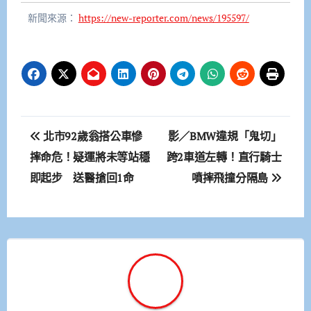
新聞來源：
https://new-reporter.com/news/195597/
文
北市92歲翁搭公車慘
影／BMW違規「鬼切」
章
摔命危！疑運將未等站穩
跨2車道左轉！直行騎士
即起步 送醫搶回1命
噴摔飛撞分隔島
導
覽