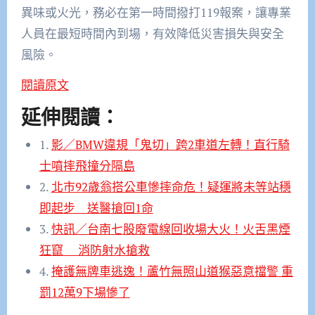
異味或火光，務必在第一時間撥打119報案，讓專業
人員在最短時間內到場，有效降低災害損失與安全
風險。
閱讀原文
延伸閱讀：
1.
影／BMW違規「鬼切」跨2車道左轉！直行騎
士噴摔飛撞分隔島
2.
北市92歲翁搭公車慘摔命危！疑運將未等站穩
即起步 送醫搶回1命
3.
快訊／台南七股廢電線回收場大火！火舌黑煙
狂竄 消防射水搶救
4.
掩護無牌車逃逸！蘆竹無照山道猴惡意擋警 重
罰12萬9下場慘了