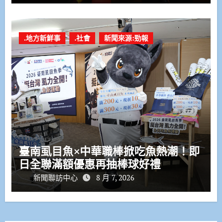
.地方新鮮事
.社會
新聞來源:勁報
臺南虱目魚×中華職棒掀吃魚熱潮！即
日全聯滿額優惠再抽棒球好禮
新聞聯訪中心
8 月 7, 2026