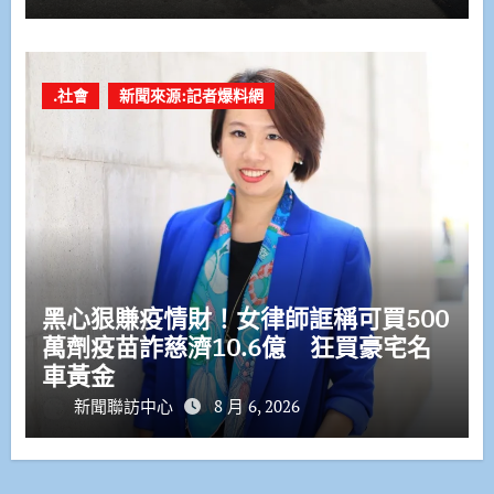
.社會
新聞來源:記者爆料網
黑心狠賺疫情財！女律師誆稱可買500
萬劑疫苗詐慈濟10.6億 狂買豪宅名
車黃金
新聞聯訪中心
8 月 6, 2026