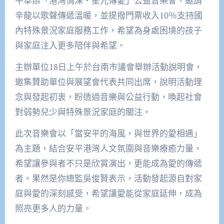
平舉辦「港灣情深・星光傳愛」公益音樂會，邀請
辛龍以歌聲傳遞溫暖，並提撥門票收入10％支持國
內特殊景況家庭服務工作，希望為身處困境的孩子
與家庭注入更多陪伴與希望。
主辦單位18日上午於台南市議會舉辦活動說明會，
邀集贊助單位與展望會代表共同出席，說明活動理
念與發起初衷，盼透過音樂與公益行動，喚起社會
對弱勢兒少與特殊景況家庭的關注。
此次音樂會以「當安平的海風，與世界的愛相遇」
為主題，結合安平港灣人文氛圍與音樂療癒力量，
希望讓參與者不只是欣賞演出，更能成為愛的傳遞
者。果然是你總監吳俊賢表示，活動發起源自對家
庭與愛的深刻感受，希望讓愛能從家庭延伸，成為
照亮更多人的力量。