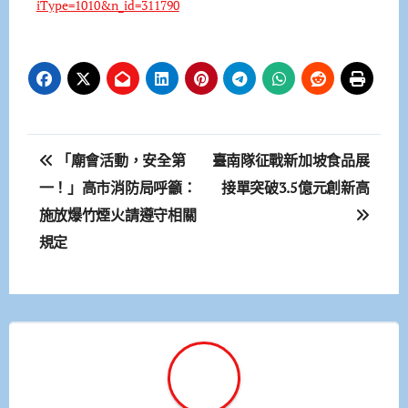
iType=1010&n_id=311790
文
「廟會活動，安全第
臺南隊征戰新加坡食品展
章
一！」高市消防局呼籲：
接單突破3.5億元創新高
施放爆竹煙火請遵守相關
導
規定
覽