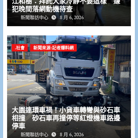
江和樹：拜託大家冷靜不要這樣 嫌
犯晚間落網動機待查
新聞聯訪中心
8 月 6, 2026
.社會
新聞來源:記者爆料網
大園連環車禍！小貨車轉彎與砂石車
相撞 砂石車再撞停等紅燈機車路邊
停車
新聞聯訪中心
8 月 6, 2026