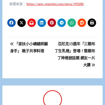
新聞來源：
https://new-reporter.com/news/192508/
文
「家扶小小總鋪師顯
亞尼克13週年「三顆布
章
身手」 親子共享料理
丁生乳捲」登場！整顆布
丁神捲掀話題 網友一片
導
大讚
覽