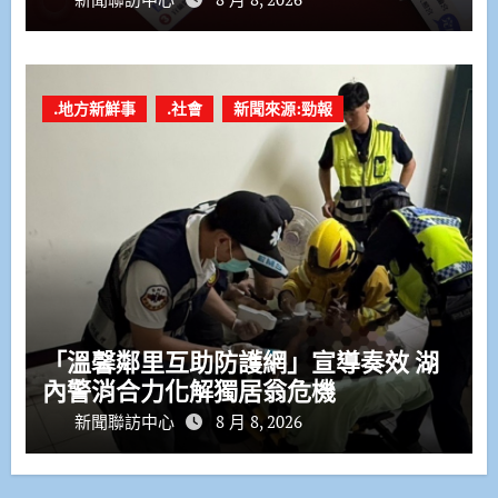
.地方新鮮事
.社會
新聞來源:勁報
「溫馨鄰里互助防護網」宣導奏效 湖
內警消合力化解獨居翁危機
新聞聯訪中心
8 月 8, 2026