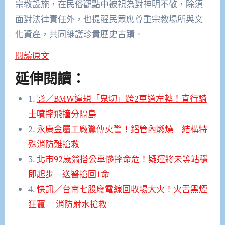
宗教設施，在民俗觀點中被視為對神明不敬，除須
面對法律責任外，也提醒民眾應尊重宗教場所與文
化資產，共同維護珍貴歷史古蹟。
閱讀原文
延伸閱讀：
1.
影／BMW違規「鬼切」跨2車道左轉！直行騎
士噴摔飛撞分隔島
2.
永康金屬工廠驚傳火警！鋁管內燃燒 結構特
殊消防難搶救
3.
北市92歲翁搭公車慘摔命危！疑運將未等站穩
即起步 送醫搶回1命
4.
快訊／台南七股廢電線回收場大火！火舌黑煙
狂竄 消防射水搶救