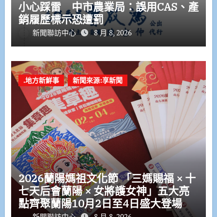
小心踩雷 中市農業局：誤用CAS、產
銷履歷標示恐遭罰
新聞聯訪中心
8 月 8, 2026
.地方新鮮事
新聞來源:享新聞
2026蘭陽媽祖文化節 「三媽賜福 × 十
七天后會蘭陽 × 女將護女神」五大亮
點齊聚蘭陽10月2日至4日盛大登場
新聞聯訪中心
8 月 8, 2026