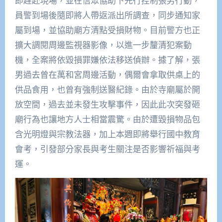
即趕赴現場，並在信眾協助下先行控制張男行動，
員警到場後隨即將人帶返派出所調查，同步通知家
屬到場，並協助廟方清點受損財物。目前警方也正
擴大調閱周邊監視器影像，以進一步釐清犯案動
機，全案將依毀損罪嫌依法移送偵辦。據了解，張
男過去曾在萬和宮周邊活動，偶爾會拿取供桌上的
供品食用，也曾有強制送醫紀錄。由於寺廟屬於開
放空間，過去並未發生攻擊事件，因此此次突發砸
廟行為也讓地方人士相當震驚。由於遭毀損物品包
含光明燈與宗教法器，加上本週即將舉行國中教育
會考，引發部分家長與考生關注是否影響祈福與考
運。