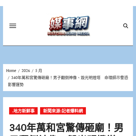
Skip
to
content
Home
2026
5 月
340年萬和宮驚傳砸廟！男子翻倒神像、毀光明燈塔 命理師示警恐
影響運勢
.地方新鮮事
新聞來源:記者爆料網
340年萬和宮驚傳砸廟！男