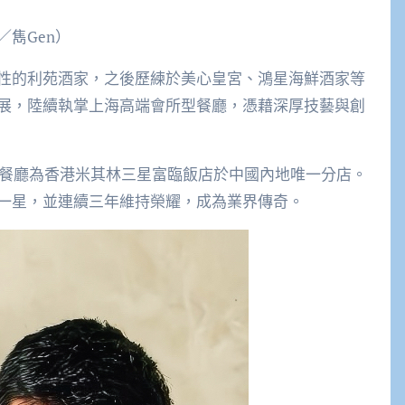
雋Gen）
性的利苑酒家，之後歷練於美心皇宮、鴻星海鮮酒家等
展，陸續執掌上海高端會所型餐廳，憑藉深厚技藝與創
該餐廳為香港米其林三星富臨飯店於中國內地唯一分店。
一星，並連續三年維持榮耀，成為業界傳奇。