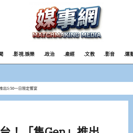
聞
.影視.娛樂
.政治
.產經
.文教
.影音
.運
出5/30一日限定饗宴
台！「雋Gen」推出