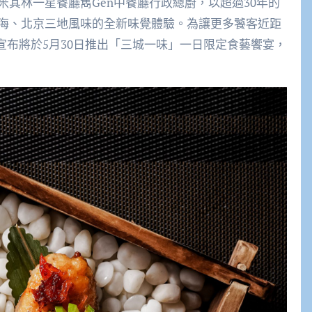
其林一星餐廳雋Gen中餐廳行政總廚，以超過30年的
海、北京三地風味的全新味覺體驗。為讓更多饕客近距
宣布將於5月30日推出「三城一味」一日限定食藝饗宴，