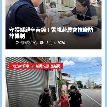
守護鄉親辛苦錢！警親赴農會推廣防
詐機制
新聞聯訪中心
8 月 6, 2026
.地方新鮮事
新聞來源:墨新聞