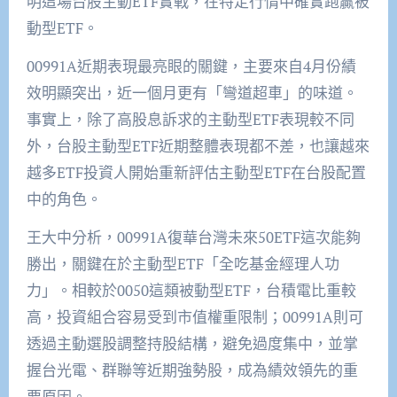
明這場台股主動ETF實戰，在特定行情中確實跑贏被
動型ETF。
00991A近期表現最亮眼的關鍵，主要來自4月份績
效明顯突出，近一個月更有「彎道超車」的味道。
事實上，除了高股息訴求的主動型ETF表現較不同
外，台股主動型ETF近期整體表現都不差，也讓越來
越多ETF投資人開始重新評估主動型ETF在台股配置
中的角色。
王大中分析，00991A復華台灣未來50ETF這次能夠
勝出，關鍵在於主動型ETF「全吃基金經理人功
力」。相較於0050這類被動型ETF，台積電比重較
高，投資組合容易受到市值權重限制；00991A則可
透過主動選股調整持股結構，避免過度集中，並掌
握台光電、群聯等近期強勢股，成為績效領先的重
要原因。