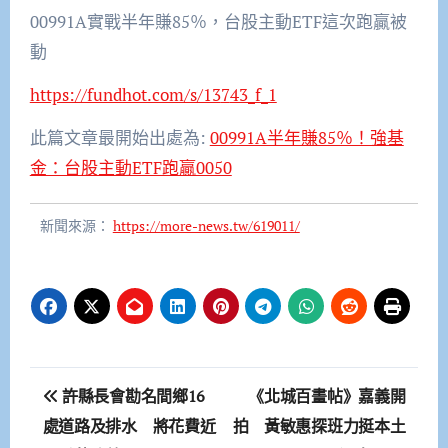
00991A實戰半年賺85％，台股主動ETF這次跑贏被
動
https://fundhot.com/s/13
7
43_f_1
此篇文章最開始出處為:
00991A半年賺85％！強基
金：台股主動ETF跑贏0050
新聞來源：
https://more-news.tw/619011/
文
許縣長會勘名間鄉16
《北城百畫帖》嘉義開
章
處道路及排水 將花費近
拍 黃敏惠探班力挺本土