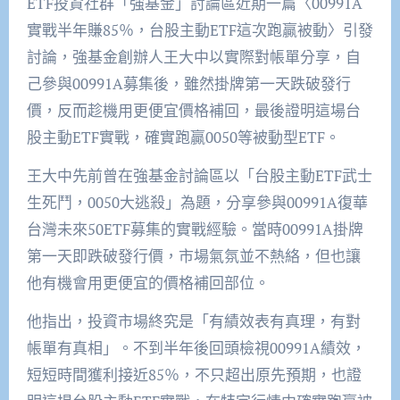
ETF投資社群「強基金」討論區近期一篇〈00991A
實戰半年賺85％，台股主動ETF這次跑贏被動〉引發
討論，強基金創辦人王大中以實際對帳單分享，自
己參與00991A募集後，雖然掛牌第一天跌破發行
價，反而趁機用更便宜價格補回，最後證明這場台
股主動ETF實戰，確實跑贏0050等被動型ETF。
王大中先前曾在強基金討論區以「台股主動ETF武士
生死鬥，0050大逃殺」為題，分享參與00991A復華
台灣未來50ETF募集的實戰經驗。當時00991A掛牌
第一天即跌破發行價，市場氣氛並不熱絡，但也讓
他有機會用更便宜的價格補回部位。
他指出，投資市場終究是「有績效表有真理，有對
帳單有真相」。不到半年後回頭檢視00991A績效，
短短時間獲利接近85％，不只超出原先預期，也證