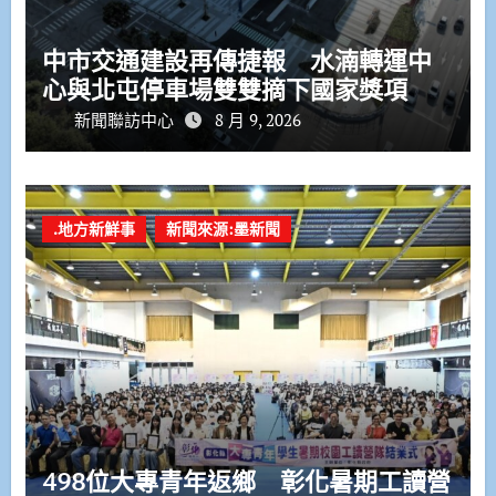
中市交通建設再傳捷報 水湳轉運中
心與北屯停車場雙雙摘下國家獎項
新聞聯訪中心
8 月 9, 2026
.地方新鮮事
新聞來源:墨新聞
498位大專青年返鄉 彰化暑期工讀營