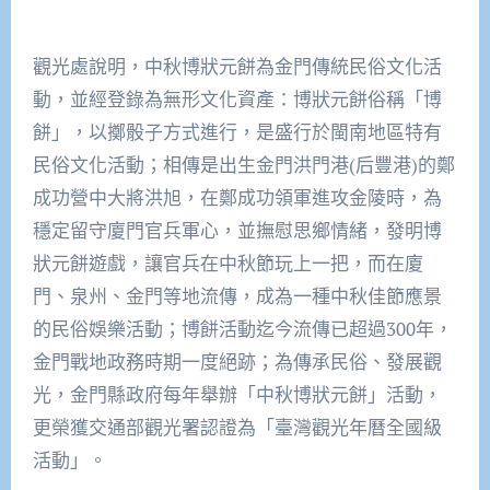
觀光處說明，中秋博狀元餅為金門傳統民俗文化活
動，並經登錄為無形文化資產：博狀元餅俗稱「博
餅」，以擲骰子方式進行，是盛行於閩南地區特有
民俗文化活動；相傳是出生金門洪門港(后豐港)的鄭
成功營中大將洪旭，在鄭成功領軍進攻金陵時，為
穩定留守廈門官兵軍心，並撫慰思鄉情緒，發明博
狀元餅遊戲，讓官兵在中秋節玩上一把，而在廈
門、泉州、金門等地流傳，成為一種中秋佳節應景
的民俗娛樂活動；博餅活動迄今流傳已超過300年，
金門戰地政務時期一度絕跡；為傳承民俗、發展觀
光，金門縣政府每年舉辦「中秋博狀元餅」活動，
更榮獲交通部觀光署認證為「臺灣觀光年曆全國級
活動」。