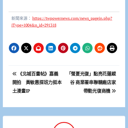
新聞來源：
https://twpowernews.com/news_pagein.php?
iType=1004&n_id=291318
文
《北城百畫帖》嘉義
「螢夏光復」點亮花蓮縱
章
開拍 黃敏惠探班力挺本
谷 商業署串聯糖廠店家
土漫畫IP
帶動光復商機
導
覽