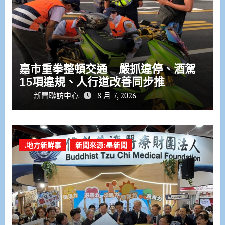
嘉市重拳整頓交通 嚴抓違停、酒駕
15項違規、人行道改善同步推
新聞聯訪中心
8 月 7, 2026
.地方新鮮事
新聞來源:墨新聞