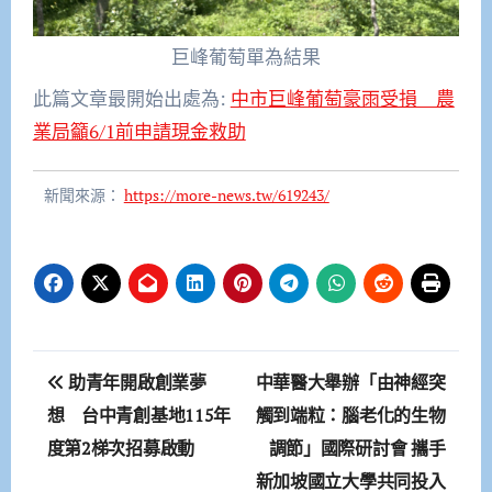
巨峰葡萄單為結果
此篇文章最開始出處為:
中市巨峰葡萄豪雨受損 農
業局籲6/1前申請現金救助
新聞來源：
https://more-news.tw/619243/
文
助青年開啟創業夢
中華醫大舉辦「由神經突
章
想 台中青創基地115年
觸到端粒：腦老化的生物
度第2梯次招募啟動
調節」國際研討會 攜手
導
新加坡國立大學共同投入