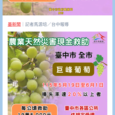
墨新聞
｜記者馬源培／台中報導