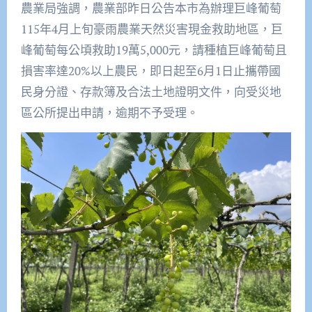
農業局強調，農業部昨日公告本市為辦理巨峰葡萄
115年4月上旬豪雨農業天然災害現金救助地區，巨
峰葡萄每公頃救助19萬5,000元，請種植巨峰葡萄且
損害率達20%以上農民，即日起至6月1日止攜帶國
民身分證、存款簿及合法土地證明文件，向受災地
區公所提出申請，逾期不予受理。