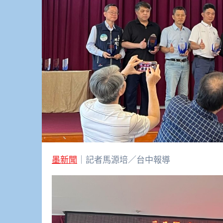
墨新聞
｜記者馬源培／台中報導