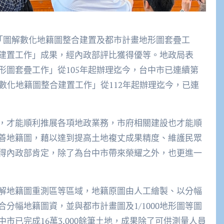
度「圖解數化地籍圖整合建置及都市計畫地形圖套疊工
建置工作」成果，經內政部評比獲得優等。地政局表
形圖套疊工作」從105年起辦理迄今，台中市已連續第
數化地籍圖整合建置工作」從112年起辦理迄今，已連
，才能順利推展各項地政業務，市府相關建設也才能順
善地籍圖，藉以達到提高土地複丈成果精度、維護民眾
得內政部肯定，除了為台中市帶來榮耀之外，也更進一
解地籍圖重測區等區域，地籍原圖由人工繪製、以分幅
分幅地籍圖資，並與都市計畫圖及1/1000地形圖等圖
市已完成16萬3,000餘筆土地，成果除了可供測量人員