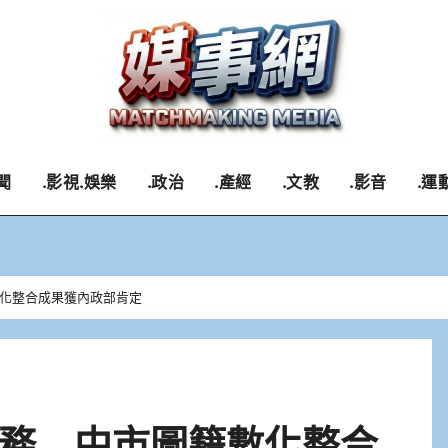
聞
.影視.娛樂
.政治
.產經
.文教
.影音
.運
化整合成果獲內政部肯定
務 中市圖籍數化整合