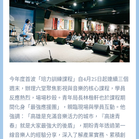
今年度首波「培力訓練課程」自4月25日起連續三個
週末，辦理六堂聚焦影視與音樂的核心課程，學員
反應熱烈，場場秒殺。青年局長林楷軒也於課程期
間化身「最強應援團」，親臨現場與學員互動。他
強調：「高雄是充滿音樂活力的城市，『高速青
春』就是大家最強大的後盾」，期盼青年透過第一
線音樂人的經驗分享，深入了解產業實務、累積創