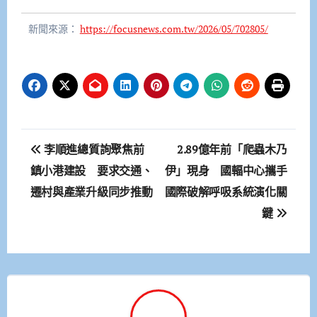
新聞來源：
https://focusnews.com.tw/2026/05/702805/
文
李順進總質詢聚焦前
2.89億年前「爬蟲木乃
章
鎮小港建設 要求交通、
伊」現身 國輻中心攜手
遷村與產業升級同步推動
國際破解呼吸系統演化關
導
鍵
覽