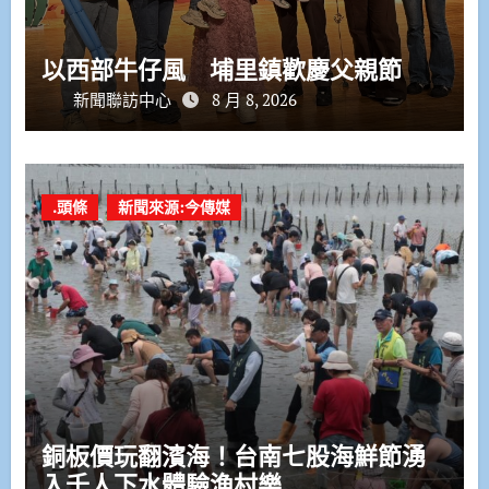
以西部牛仔風 埔里鎮歡慶父親節
新聞聯訪中心
8 月 8, 2026
.頭條
新聞來源:今傳媒
銅板價玩翻濱海！台南七股海鮮節湧
入千人下水體驗漁村樂