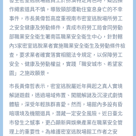
發生密室逃脫場館員工於扮演特定角色時，疑因操
作繩索道具不慎，導致頸部遭勒住窒息身亡的不幸
事件，市長黃偉哲高度重視南市密室逃脫場所勞工
之安全健康及勞動條件，責成市府勞工局會同勞動
部職業安全衛生署南區職業安全衛生中心，針對轄
內3家密室逃脫業者實施職業安全衛生及勞動條件檢
查，要求業者確實落實相關法令規定，以保障勞工
安全、健康及勞動權益，實踐「職安城市、希望家
園」之施政願景。
市長黃偉哲表示，密室逃脫屬近年興起之真人實境
解謎遊戲，透過場域佈置、闖關解謎及沉浸式劇情
體驗，深受年輕族群喜愛。然而，場館內多設有昏
暗環境及機關道具，潛藏一定安全風險。近日臺北
市發生之憾事，更凸顯新興娛樂產業在職業安全管
理上的重要性。為維護密室逃脫場館工作者之安