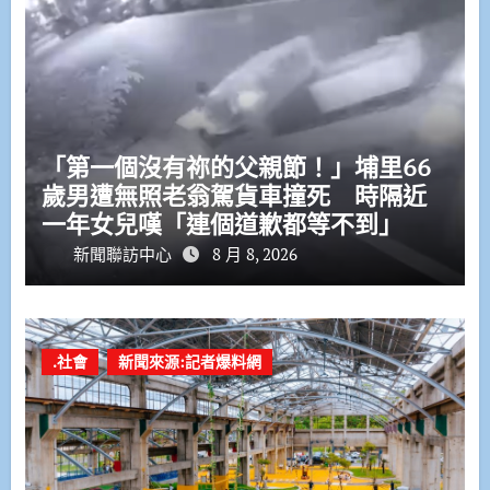
「第一個沒有祢的父親節！」埔里66
歲男遭無照老翁駕貨車撞死 時隔近
一年女兒嘆「連個道歉都等不到」
新聞聯訪中心
8 月 8, 2026
.社會
新聞來源:記者爆料網