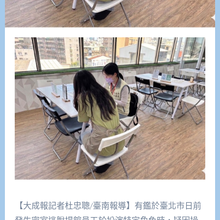
【大成報記者杜忠聰/臺南報導】有鑑於臺北市日前