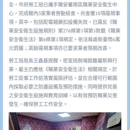
全，市府勞工局已攜手職安署南區職業安全衛生中
心，完成轄內3家業者勞動檢查，共查獲18項違規事
項。其中，包括配電箱鎖扣設備失效，已違反《職
業安全衛生設施規則》第276條第1項第5款暨《職業
安全衛生法》第6條第1項規定，依法裁處新臺幣6萬
元罰鍰；其餘違規事項亦已要求業者限期改善。
勞工局局長王鑫基提醒，密室逃脫場館雖屬新興行
業，雇主仍應依《職業安全衛生法》相關規定，於
勞工從事工作前落實風險評估，並在合理可行範圍
內採取必要之防護設備及預防措施，同時提供完善
之安全衛生設施與教育訓練，以有效預防職業災害
發生，確保勞工工作安全。