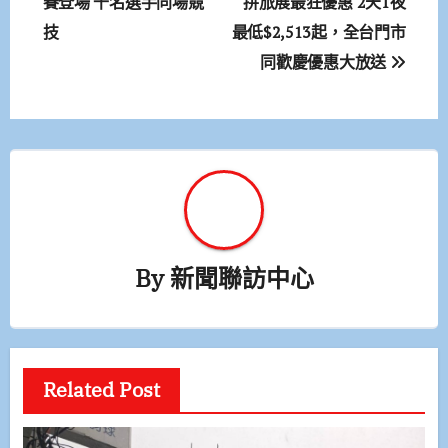
章
賽登場 千名選手同場競
拼旅展最狂優惠 2天1夜
技
最低$2,513起，全台門市
導
同歡慶優惠大放送
覽
By
新聞聯訪中心
Related Post