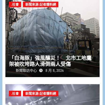
.社會
新聞來源:記者爆料網
「白海豚」強風釀災！ 北市工地鷹
架被吹垮路人滑倒兩人受傷
新聞聯訪中心
8 月 8, 2026
.社會
新聞來源:記者爆料網