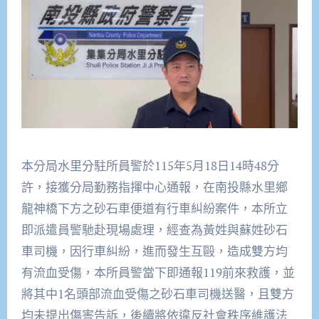
本分局水里分駐所員警於115年5月18日14時48分
許，
接獲分局勤務指揮中心通報，
在南投縣水里鄉
龍神橋下方之砂石車便道有行車糾紛案件，
本所立
即派遣員警馳赴現場處理，經查為黃姓與蘇姓砂石
車司機，
因行車糾紛，進而發生互毆，造成雙方均
有流血受傷，
本所員警當下即通報119前來救護，
並
將其中1名頭部流血受傷之砂石車司機送醫，
且雙方
均未提出傷害告訴，後續將依違反社會秩序維護法