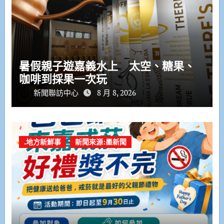
暑假親子遊嘉義水上 太空、糖果、
咖啡到採果一次玩
新聞聯訪中心
8 月 8, 2026
.地方新鮮事
新聞來源:墨新聞