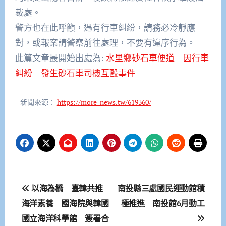
裁處。
警方也在此呼籲，遇有行車糾紛，請務必冷靜應
對，
或報案請警察前往處理，不要有違序行為。
此篇文章最開始出處為:
水里鄉砂石車便道 因行車
糾紛 發生砂石車司機互毆事件
新聞來源：
https://more-news.tw/619360/
文
以海為橋 臺韓共推
南投縣三處國民運動館積
章
海洋素養 國海院與韓國
極推進 南投館6月動工
國立海洋科學館 簽署合
導