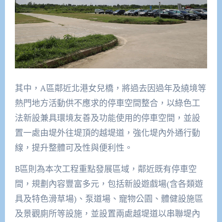
其中，A區鄰近北港女兒橋，將過去因過年及繞境等
熱門地方活動供不應求的停車空間整合，以綠色工
法新設兼具環境友善及功能使用的停車空間，並設
置一處由堤外往堤頂的越堤道，強化堤內外通行動
線，提升整體可及性與便利性。
B區則為本次工程重點發展區域，鄰近既有停車空
間，規劃內容豐富多元，包括新設遊戲場(含各類遊
具及特色滑草場)、泵道場、寵物公園、體健設施區
及景觀廁所等設施，並設置兩處越堤道以串聯堤內