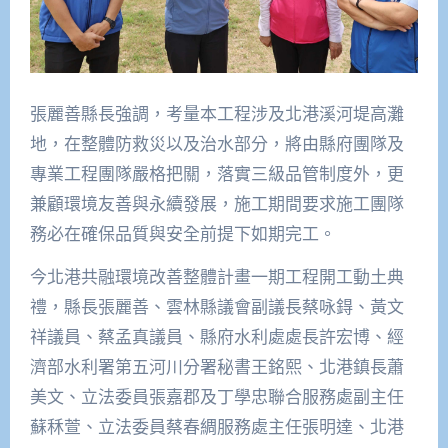
張麗善縣長強調，考量本工程涉及北港溪河堤高灘
地，在整體防救災以及治水部分，將由縣府團隊及
專業工程團隊嚴格把關，落實三級品管制度外，更
兼顧環境友善與永續發展，施工期間要求施工團隊
務必在確保品質與安全前提下如期完工。
今北港共融環境改善整體計畫一期工程開工動土典
禮，縣長張麗善、雲林縣議會副議長蔡咏鍀、黃文
祥議員、蔡孟真議員、縣府水利處處長許宏博、經
濟部水利署第五河川分署秘書王銘熙、北港鎮長蕭
美文、立法委員張嘉郡及丁學忠聯合服務處副主任
蘇秝萱、立法委員蔡春綢服務處主任張明達、北港