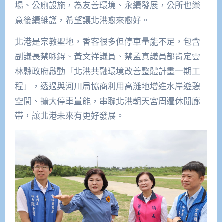
場、公廁設施，為友善環境、永續發展，公所也樂
意後續維護，希望讓北港愈來愈好。
北港是宗教聖地，香客很多但停車量能不足，包含
副議長蔡咏鍀、黃文祥議員、蔡孟真議員都肯定雲
林縣政府啟動「北港共融環境改善整體計畫一期工
程」，透過與河川局協商利用高灘地增進水岸遊憩
空間、擴大停車量能，串聯北港朝天宮周遭休閒廊
帶，讓北港未來有更好發展。