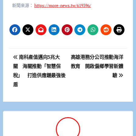
新聞來源：
https://more-news.tw/619396/
文
南科產值邁向3兆大
高雄港務分公司推動海洋
章
關 海關推動「智慧保
教育 開啟偏鄉學習新體
稅」 打造供應鏈最強後
驗
導
盾
覽