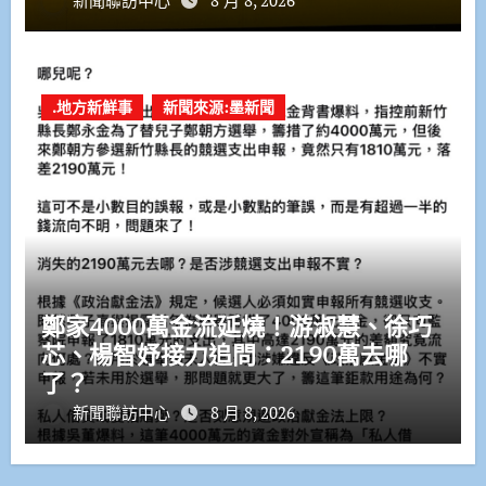
.地方新鮮事
新聞來源:墨新聞
鄭家4000萬金流延燒！游淑慧、徐巧
芯、楊智妤接力追問：2190萬去哪
了？
新聞聯訪中心
8 月 8, 2026