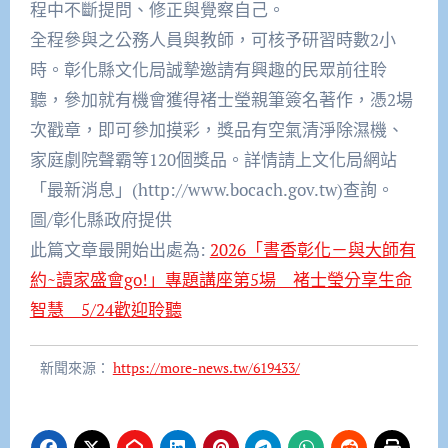
程中不斷提問、修正與覺察自己。
全程參與之公務人員與教師，可核予研習時數2小
時。彰化縣文化局誠摯邀請有興趣的民眾前往聆
聽，參加就有機會獲得褚士瑩親筆簽名著作，憑2場
次戳章，即可參加摸彩，獎品有空氣清淨除濕機、
家庭劇院聲霸等120個獎品。詳情請上文化局網站
「最新消息」(http://www.bocach.gov.tw)查詢。
圖/彰化縣政府提供
此篇文章最開始出處為:
2026「書香彰化－與大師有
約~讀家盛會go!」專題講座第5場 褚士瑩分享生命
智慧 5/24歡迎聆聽
新聞來源：
https://more-news.tw/619433/