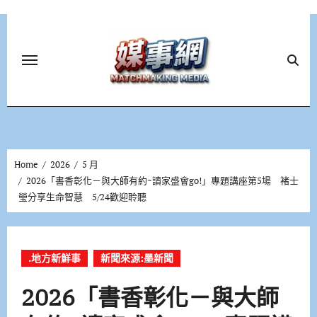
Skip
to
content
Home
2026
5 月
2026「書香彰化－與大師有約~讀家盛會go!」專題講座第5場 褚士
瑩分享生命智慧 5/24歡迎聆聽
.地方新鮮事
新聞來源:墨新聞
2026「書香彰化－與大師