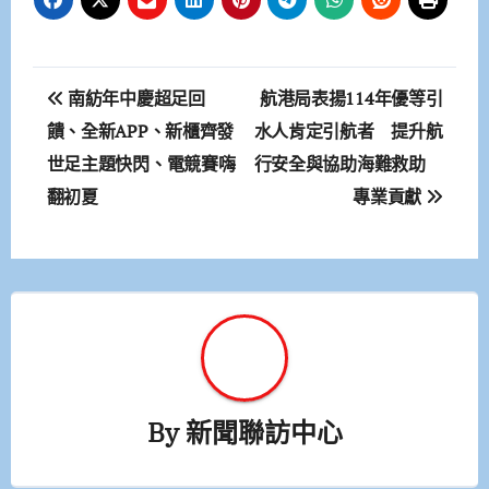
文
南紡年中慶超足回
航港局表揚114年優等引
章
饋、全新APP、新櫃齊發
水人肯定引航者 提升航
世足主題快閃、電競賽嗨
行安全與協助海難救助
導
翻初夏
專業貢獻
覽
By
新聞聯訪中心