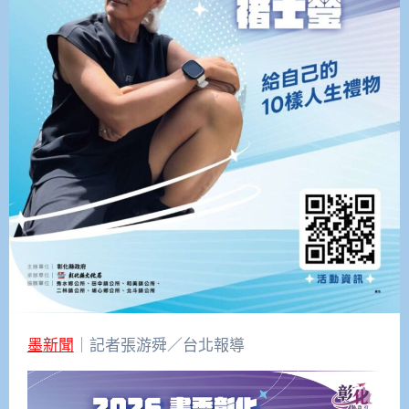
墨新聞
｜記者張游舜／台北報導