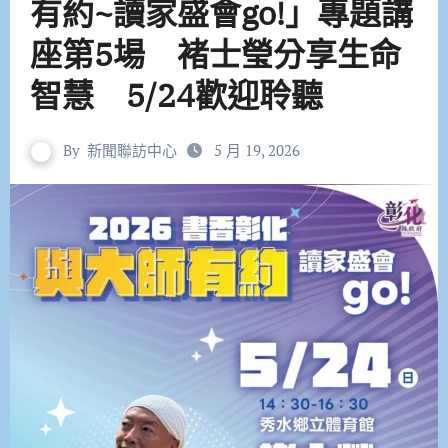
有約~讀家盛會go!」專題講
座第5場 褚士瑩分享生命
智慧 5/24歡迎聆聽
By
新聞聯訪中心
5 月 19, 2026