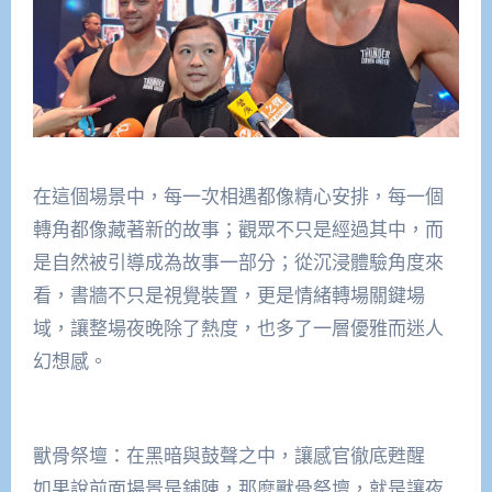
在這個場景中，每一次相遇都像精心安排，每一個
轉角都像藏著新的故事；觀眾不只是經過其中，而
是自然被引導成為故事一部分；從沉浸體驗角度來
看，書牆不只是視覺裝置，更是情緒轉場關鍵場
域，讓整場夜晚除了熱度，也多了一層優雅而迷人
幻想感。
獸骨祭壇：在黑暗與鼓聲之中，讓感官徹底甦醒
如果說前面場景是鋪陳，那麼獸骨祭壇，就是讓夜