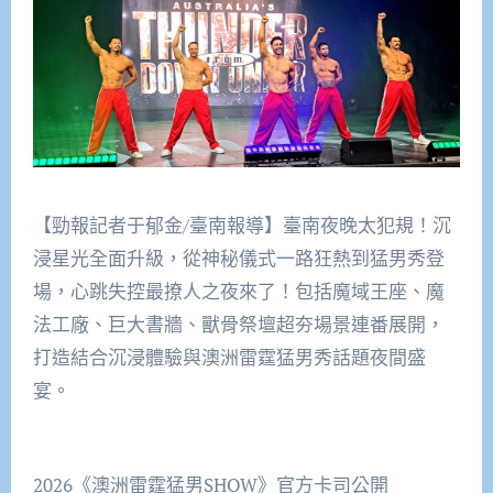
【勁報記者于郁金/臺南報導】臺南夜晚太犯規！沉
浸星光全面升級，從神秘儀式一路狂熱到猛男秀登
場，心跳失控最撩人之夜來了！包括魔域王座、魔
法工廠、巨大書牆、獸骨祭壇超夯場景連番展開，
打造結合沉浸體驗與澳洲雷霆猛男秀話題夜間盛
宴。
2026《澳洲雷霆猛男SHOW》官方卡司公開