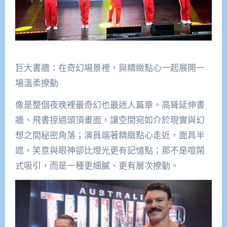
巨大書牆：在奇幻場景裡，與精緻點心一起展開一
場溫柔撩動
像是整個夜晚裡最奇幻也最迷人篇章。高聳延伸書
牆、飛書掠過頭頂畫面，讓空間宛如介於現實與幻
想之間秘密角落；演員端著精緻點心走近，面具半
遮，笑意與眼神卻比燈光更有記憶點；那不是喧鬧
式吸引，而是一種更細膩、更有層次撩動。