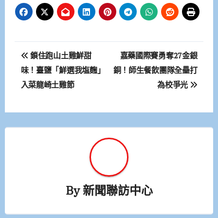
文
鎖住跑山土雞鮮甜
嘉藥國際賽勇奪27金銀
章
味！臺鹽「鮮選我塩麴」
銅！師生餐飲團隊全壘打
入菜龍崎土雞節
為校爭光
導
覽
By
新聞聯訪中心