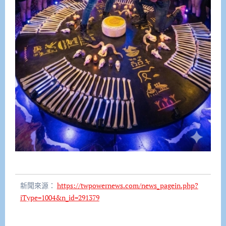
新聞來源：
https://twpowernews.com/news_pagein.php?
iType=1004&n_id=291379