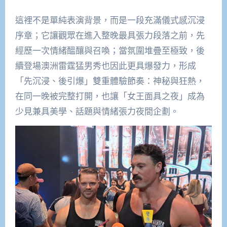
這裡不是單純表演背景，而是一段充滿儀式感沉浸
序章；它讓觀眾在進入整晚最具張力段落之前，先
經歷一次情緒醞釀與召喚；當氛圍堆疊至極致，後
續登場澳洲雷霆猛男秀也因此更具爆發力，形成
「先沉浸、後引爆」雙重體驗節奏：神秘與狂熱，
在同一晚被完整打開，也讓「女王面具之夜」成為
少見兼具美學、話題與情緒張力夜間企劃。