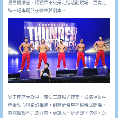
量層層堆疊，讓觀眾不只是走進活動現場，更像走
進一場專屬於夜晚華麗劇本。
從王座盛大凝視、魔法工廠燭光夜宴、書牆場景中
精緻點心與奇幻相遇，到獸骨祭壇神秘儀式開場，
整體體驗不只是好看，更讓人一步步卸下防備，沉