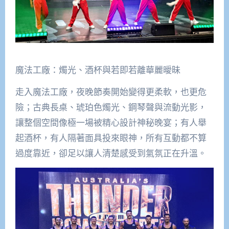
魔法工廠：燭光、酒杯與若即若離華麗曖昧
走入魔法工廠，夜晚節奏開始變得更柔軟，也更危
險；古典長桌、琥珀色燭光、鋼琴聲與流動光影，
讓整個空間像極一場被精心設計神秘晚宴；有人舉
起酒杯，有人隔著面具投來眼神，所有互動都不算
過度靠近，卻足以讓人清楚感受到氣氛正在升溫。