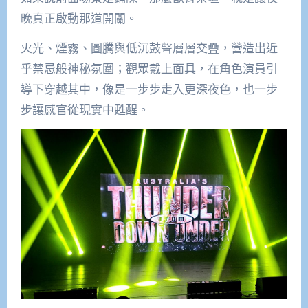
晚真正啟動那道開關。
火光、煙霧、圖騰與低沉鼓聲層層交疊，營造出近
乎禁忌般神秘氛圍；觀眾戴上面具，在角色演員引
導下穿越其中，像是一步步走入更深夜色，也一步
步讓感官從現實中甦醒。