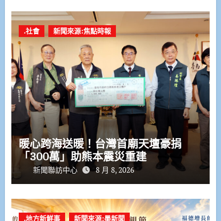
.社會
新聞來源:焦點時報
暖心跨海送暖！台灣首廟天壇豪捐
「300萬」助熊本震災重建
新聞聯訪中心
8 月 8, 2026
.地方新鮮事
新聞來源:墨新聞