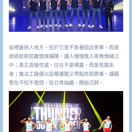
這裡最迷人地方，在於它並不急著給出答案，而是
透過若即若離情境鋪陳，讓人慢慢進入夜晚情緒之
中；真正高級性感，往往不是裸露，而是氛圍本
身；魔法工廠便以這種優雅又帶點危險節奏，讓觀
眾在不知不覺間，從日常抽離，開始沉醉。