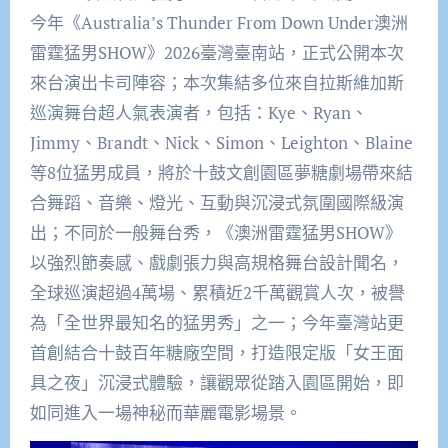
今年《Australia’s Thunder From Down Under澳洲
雷霆猛男SHOW》2026臺灣臺南站，正式公開本次
來台演出卡司陣容；本次集結多位來自拉斯維加斯
巡演舞台超人氣表演者，包括：Kye、Ryan、
Jimmy、Brandt、Nick、Simon、Leighton、Blaine
等8位猛男成員，將於十鼓文創園區夢糖劇場帶來結
合舞蹈、音樂、燈光、互動與沉浸式氛圍國際級演
出；不同於一般舞台秀，《澳洲雷霆猛男SHOW》
以強烈節奏感、戲劇張力與高規格舞台設計聞名，
全球巡演超過4萬場、累積近2千萬觀賞人次，被譽
為「全世界最知名的猛男秀」之一；今年臺灣站更
首創結合十鼓百年糖廠空間，打造限定版「女王面
具之夜」沉浸式體驗，讓觀眾從踏入園區開始，即
如同進入一場神秘而華麗電影場景。