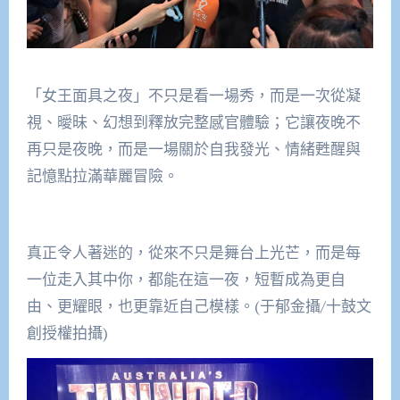
「女王面具之夜」不只是看一場秀，而是一次從凝
視、曖昧、幻想到釋放完整感官體驗；它讓夜晚不
再只是夜晚，而是一場關於自我發光、情緒甦醒與
記憶點拉滿華麗冒險。
真正令人著迷的，從來不只是舞台上光芒，而是每
一位走入其中你，都能在這一夜，短暫成為更自
由、更耀眼，也更靠近自己模樣。(于郁金攝/十鼓文
創授權拍攝)