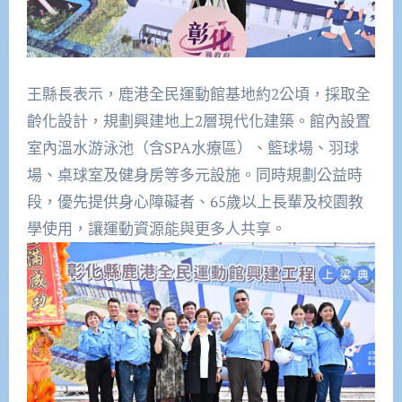
王縣長表示，鹿港全民運動館基地約2公頃，採取全
齡化設計，規劃興建地上2層現代化建築。館內設置
室內溫水游泳池（含SPA水療區）、籃球場、羽球
場、桌球室及健身房等多元設施。同時規劃公益時
段，優先提供身心障礙者、65歲以上長輩及校園教
學使用，讓運動資源能與更多人共享。