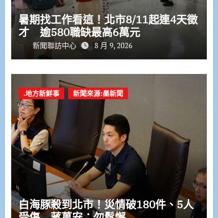
暑期找工作看這！北市8/11起連4天徵
才 逾580職缺最高6萬元
新聞聯訪中心
8 月 9, 2026
.地方新鮮事
新聞來源:墨新聞
白海豚殺到北市！災情破180件、5人
受傷 蔣萬安：勿鬆懈