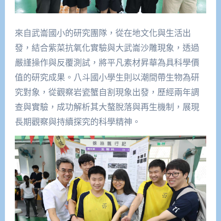
來自武崙國小的研究團隊，從在地文化與生活出
發，結合紫菜抗氧化實驗與大武崙沙雕現象，透過
嚴謹操作與反覆測試，將平凡素材昇華為具科學價
值的研究成果。八斗國小學生則以潮間帶生物為研
究對象，從觀察岩瓷蟹自割現象出發，歷經兩年調
查與實驗，成功解析其大螯脫落與再生機制，展現
長期觀察與持續探究的科學精神。