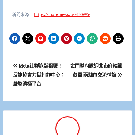
新聞來源：
https://more-news.tw/620995/
文
Meta社群詐騙猖獗！
金門縣府歡迎北市府端節
章
反詐協會力挺打詐中心：
敬軍 兩縣市交流情誼
嚴懲消極平台
導
覽