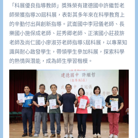
「科展優良指導教師」獎殊榮有建德國中許繼哲老
師榮獲指導20屆科展，表彰其多年來在科學教育上
的辛勤付出與創新指導。武崙國中李冠儀老師、長
樂國小施保成老師、莊秀卿老師、正濱國小莊菽旂
老師及尚仁國小廖淑芬老師指導5屆科展，以專業知
識與耐心啟發學生，帶領學生參加科展，探索科學
的熱情與潛能，成為師生學習楷模。