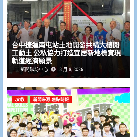
台中捷運南屯站土地開發共構大樓開
工動土 公私協力打造宜居新地標實現
軌道經濟願景
新聞聯訪中心
8 月 8, 2026
.文教
新聞來源:焦點時報