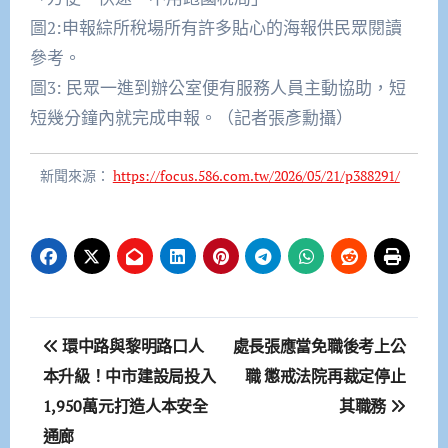
圖2:申報綜所稅場所有許多貼心的海報供民眾閱讀
參考。
圖3: 民眾一進到辦公室便有服務人員主動協助，短
短幾分鐘內就完成申報。（記者張彥勳攝）
新聞來源：
https://focus.586.com.tw/2026/05/21/p388291/
文
環中路與黎明路口人
處長張應當免職後考上公
章
本升級！中市建設局投入
職 懲戒法院再裁定停止
1,950萬元打造人本安全
其職務
導
通廊