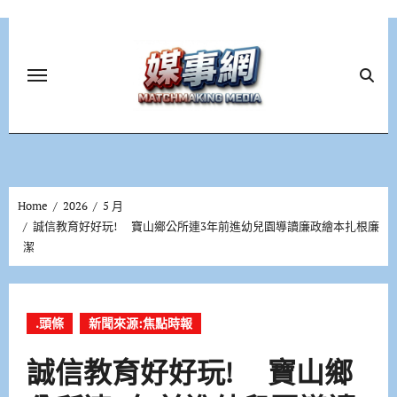
Skip
to
content
Home
2026
5 月
誠信教育好好玩! 寶山鄉公所連3年前進幼兒園導讀廉政繪本扎根廉
潔
.頭條
新聞來源:焦點時報
誠信教育好好玩! 寶山鄉