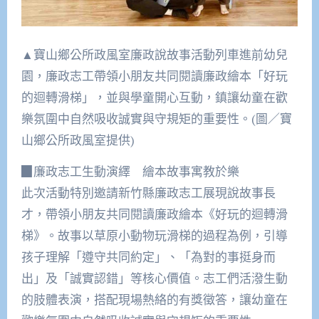
▲寶山鄉公所政風室廉政說故事活動列車進前幼兒
園，廉政志工帶領小朋友共同閱讀廉政繪本「好玩
的迴轉滑梯」，並與學童開心互動，鎮讓幼童在歡
樂氛圍中自然吸收誠實與守規矩的重要性。(圖／寶
山鄉公所政風室提供)
▉廉政志工生動演繹 繪本故事寓教於樂
此次活動特別邀請新竹縣廉政志工展現說故事長
才，帶領小朋友共同閱讀廉政繪本《好玩的迴轉滑
梯》。故事以草原小動物玩滑梯的過程為例，引導
孩子理解「遵守共同約定」、「為對的事挺身而
出」及「誠實認錯」等核心價值。志工們活潑生動
的肢體表演，搭配現場熱絡的有獎徵答，讓幼童在