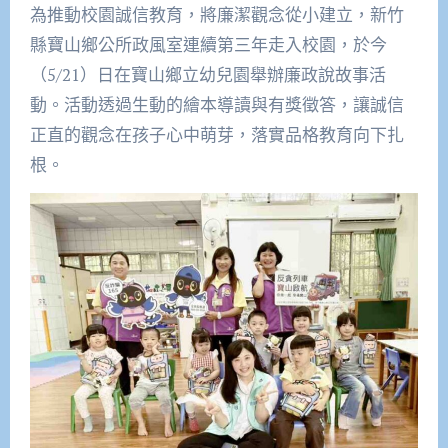
為推動校園誠信教育，將廉潔觀念從小建立，新竹
縣寶山鄉公所政風室連續第三年走入校園，於今
（5/21）日在寶山鄉立幼兒園舉辦廉政說故事活
動。活動透過生動的繪本導讀與有獎徵答，讓誠信
正直的觀念在孩子心中萌芽，落實品格教育向下扎
根。