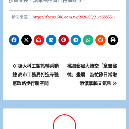
孩童成長，讓幸福在寶山持續綻放。
新聞來源：
https://focus.586.com.tw/2026/05/21/p388331/
文
擴大科工館站轉乘動
桃園郵局大禮堂「童畫郵
章
線 高市工務局打造苓雅
情」畫展 為忙碌日常增
憲政路步行新空間
添濃厚藝文氣息
導
覽