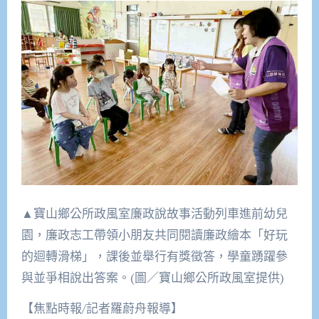
▲寶山鄉公所政風室廉政說故事活動列車進前幼兒
園，廉政志工帶領小朋友共同閱讀廉政繪本「好玩
的迴轉滑梯」，課後並舉行有獎徵答，學童踴躍參
與並爭相說出答案。(圖／寶山鄉公所政風室提供)
【焦點時報/記者羅蔚舟報導】