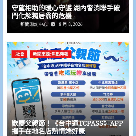
守望相助的暖心守護 湖內警消聯手破
門化解獨居翁的危機
新聞聯訪中心
8 月 8, 2026
.社會
新聞來源:焦點時報
歡慶父親節！《台中通TCPASS》APP
攜手在地名店熱情端好康